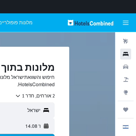
מלונות פופולריים
טיסות
מלונות
מלונות בתוך 
רכבים
חיפוש והשוואתישראל מלונו
חבילות
HotelsCombined.
Explore
2 אורחים, חדר 1
טיולים ונסיעות
ו' 14.08
עִבְרִית