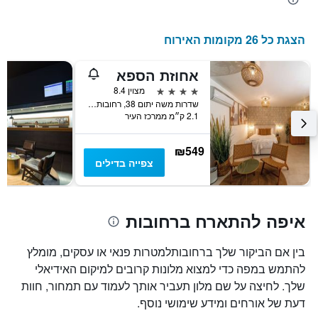
הצגת כל 26 מקומות האירוח
אחוזת הספא
4 כוכבים
מצוין 8.4
שדרות משה יתום 38, רחובות, HaMerkaz (Central), ישראל
2.1 ק״מ ממרכז העיר
₪549
צפייה בדילים
איפה להתארח ברחובות
בין אם הביקור שלך ברחובותלמטרות פנאי או עסקים, מומלץ
להתמש במפה כדי למצוא מלונות קרובים למיקום האידיאלי
שלך. לחיצה על שם מלון תעביר אותך לעמוד עם תמחור, חוות
דעת של אורחים ומידע שימושי נוסף.