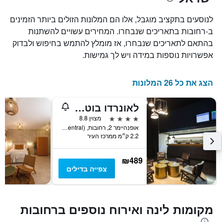
X
המציגים
לנוסעים בתקציב מוגבל, אלו הם המלונות הזולים ביותר הזמינים
חודשים.
ב-רחובות בתאריכים שנבחרו. המחירים עשויים להשתנות
התרשים
בהתאם לתאריכים שנבחרו, אז מומלץ להתמש בחיפוש ולבדוק
כולל
1
אפשרויות נוספות במידה ויש לך גמישות.
ציר
Y
המציגים
הצג את כל 26 המלונות
את
המחיר
לאונרדו בוטיק רחובות
הממוצע
של
4 כוכבים
מצוין 8.8
חדר
אופנהיימר 2, רחובות, HaMerkaz (Central), ישראל
2.2 ק״מ ממרכז העיר
₪489
צפייה בדילים
מקומות לינה ואירוח נוספים ברחובות