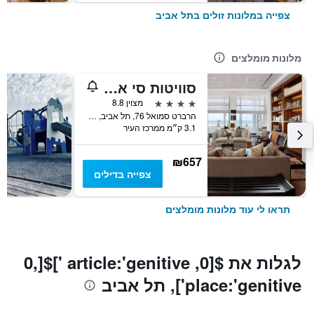
צפייה במלונות זולים בתל אביב
מלונות מומלצים
סוויטות סי אקזקיוטיב
4 כוכבים
מצוין 8.8
הרברט סמואל 76, תל אביב, גוש דן, ישראל
3.1 ק״מ ממרכז העיר
₪657
צפייה בדילים
תראו לי עוד מלונות מומלצים
לגלות את $[0, article:'genitive ']$[0,
place:'genitive'], תל אביב