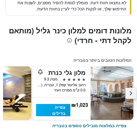
לא נמצאו חוות דעת. מומלץ לנסות להסיר מסננים, לשנות את
החיפוש שלך, או לנקות הכל כדי לעיין בחוות הדעת.
מלונות דומים למלון כינר גליל (מותאם
לקהל דתי - חרדי)
המלונות הטובים ביותר בטבריה
מלון גלי כנרת
5 כוכבים
מצוין 9.3
רחוב אליעזר קפלן 1, טבריה, Haûafon (Northern), ישראל
0.0 ק״מ ממרכז העיר
₪1,023
צפייה
בדילים
צפייה במלונות מובילים נוספים בטבריה