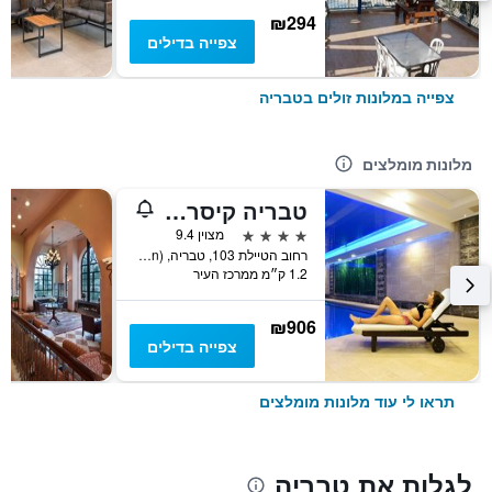
₪294
צפייה בדילים
צפייה במלונות זולים בטבריה
מלונות מומלצים
טבריה קיסר פרימייר
4 כוכבים
מצוין 9.4
רחוב הטיילת 103, טבריה, Haûafon (Northern), ישראל
1.2 ק״מ ממרכז העיר
₪906
צפייה בדילים
תראו לי עוד מלונות מומלצים
לגלות את טבריה