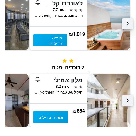
לאונרדו קלאב טבריה - הכל כלול
3 כוכבים
טוב 7.7
רחוב הבנים, טבריה, Haûafon (Northern), ישראל
₪1,019
צפייה
בדילים
2 כוכבים
2 כוכבים ומטה
מלון אמילי
2 כוכבים
מצוין 8.2
הגליל 66, טבריה, Haûafon (Northern), ישראל
₪664
צפייה בדילים