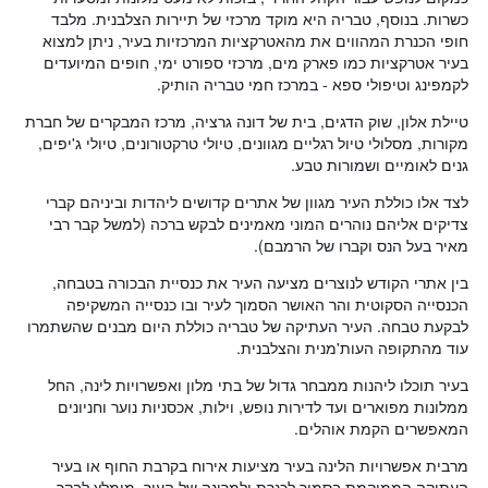
כשרות. בנוסף, טבריה היא מוקד מרכזי של תיירות הצלבנית. מלבד
חופי הכנרת המהווים את מהאטרקציות המרכזיות בעיר, ניתן למצוא
בעיר אטרקציות כמו פארק מים, מרכזי ספורט ימי, חופים המיועדים
לקמפינג וטיפולי ספא - במרכז חמי טבריה הותיק.
טיילת אלון, שוק הדגים, בית של דונה גרציה, מרכז המבקרים של חברת
מקורות, מסלולי טיול רגליים מגוונים, טיולי טרקטורונים, טיולי ג'יפים,
גנים לאומיים ושמורות טבע.
לצד אלו כוללת העיר מגוון של אתרים קדושים ליהדות וביניהם קברי
צדיקים אליהם נוהרים המוני מאמינים לבקש ברכה (למשל קבר רבי
מאיר בעל הנס וקברו של הרמבם).
בין אתרי הקודש לנוצרים מציעה העיר את כנסיית הבכורה בטבחה,
הכנסייה הסקוטית והר האושר הסמוך לעיר ובו כנסייה המשקיפה
לבקעת טבחה. העיר העתיקה של טבריה כוללת היום מבנים שהשתמרו
עוד מהתקופה העות'מנית והצלבנית.
בעיר תוכלו ליהנות ממבחר גדול של בתי מלון ואפשרויות לינה, החל
ממלונות מפוארים ועד לדירות נופש, וילות, אכסניות נוער וחניונים
המאפשרים הקמת אוהלים.
מרבית אפשרויות הלינה בעיר מציעות אירוח בקרבת החוף או בעיר
העתיקה הממוקמת בסמוך לכנרת ולמרינה של העיר. מומלץ לבקר