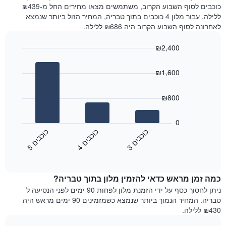
את
היום
כוכבים לסוף השבוע הקרוב, משתמשים מצאו מחירים החל מ-₪439
מחיר
בימים
ללילה. עבור מלון 4 כוכבים בתוך טבריה, המחיר הזול ביותר שנמצא
הממוצע
האחרונים
לאחרונה לסוף השבוע הקרוב היה ₪686 ללילה.
של
השלושה,
חדר
מקובץ
₪2,400
לפי
Bar
Chart
דירוג
graphic.
chart
הכוכבים
₪1,600
with
התרשים
3
מציג
bars.
₪800
1
ציר
התרשים
X
הבא
0
המציג
מציג
כ
ם
כ
ם
כ
ם
קטגוריות
את
3
ו
כ
ב
י
4
ו
כ
ב
י
5
ו
כ
ב
י
מלונות
End
המחיר
of
לפי
הממוצע
interactive
מדרגות
לחדר
chart
כוכבים.
כמה זמן מראש כדאי להזמין מלון בתוך טבריה?
ללילה
התרשים
הנוכחי,
ניתן לחסוך כסף על ידי הזמנת מלון לפחות 90 ימים לפני הנסיעה ל
כולל
כפי
טבריה. המחיר הנמוך ביותר שנמצא כשמזמינים 90 ימים מראש היה
1
שנמצא
₪430 ללילה.
ציר
בשלושת
Y