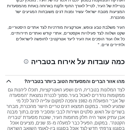
בטיילת של העיר, לטייל לאורך החוף ולקנח בארוחה באחת מהמסעדות
המציעות מטבח ישראלי עשיר ומנות דגים משובחות המגיעים ישר
מהכנרת.
העיר משלבת טבע ונופש, אטרקציות מודרניות לצד אתרים היסטוריים,
שקט ושלווה לצד פעילויות אקסטרים, אתרי קודש ואתרים תיירותיים.
כל אלו ועוד הופכים את העיר ליעד אטרקטיבי לחופשה לישראלים
ולתיירים זרים. "
כמה עובדות על אירוח בטבריה
מהו אזור הברים והמסעדות הטוב ביותר בטבריה?
לצד המלונות בטבריה, הים ושפע האטרקציות, תוכלו ליהנות גם
ממקומות נהדרים לאכול בעיר.סמוך לכנרת נמצאת "המסעדה
של אבי" הפועלת מ-1982 והפכה למקום עלייה לרגל לכל מי
שמגיע לאזור. במקום תמצאו דגים טריים הישר מהכנרת, מבחר
בשרים על האש, סלטים ושירות לבבי ומסביר פנים.בתוך מבנה
אבן עתיק אשר היה חלק מחומות העיר, שוכנת מסעדת "טבריה
הקטנה". במקום, הפעיל כבר למעלה מ-35 שנים, מציעים אוכל
בסגנון צרפתי חדש לצד אוכל בסגנון בין-לאומי השואב השראה