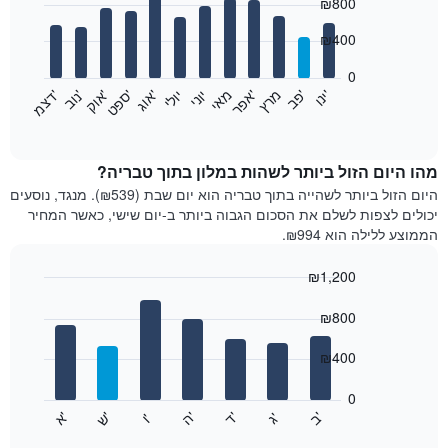
₪800
graphic.
chart
with
12
₪400
bars.
0
התרשים
'
'
מרץ
'
מאי
יוני
יולי
'
'
'
'
'
י
נ
ו
פ
ב​​​​​​​
א
פ
ר
א
ו
ג
ס
פ
ט
א
ו
ק
נ
ו
ב
ד
צ
מ
הבא
End
of
מציג
interactive
את
chart
מחיר
מהו היום הזול ביותר לשהות במלון בתוך טבריה?
הממוצע
היום הזול ביותר לשהייה בתוך טבריה הוא יום שבת (₪539). מנגד, נוסעים
של
יכולים לצפות לשלם את הסכום הגבוה ביותר ב-יום שישי, כאשר המחיר
חדר
הממוצע ללילה הוא ₪994.
בכל
חודש
₪1,200
התרשים
Bar
כולל
Chart
graphic.
chart
₪800
1
with
ציר
7
₪400
X
bars.
המציגים
חודשים.
0
התרשים
התרשים
'
'
'
'
'
'
ש
'
א
ה
ב
ד
ג
ו
הבא
End
כולל
of
מציג
interactive