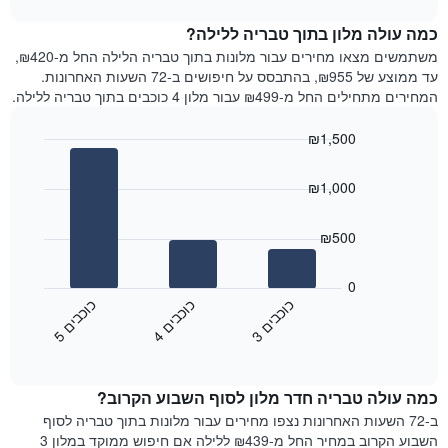
1
את
chart
ציר
מחיר
כמה עולה מלון בתוך טבריה ללילה?
Y
הממוצע
משתמשים מצאו מחירים עבור מלונות בתוך טבריה הלילה החל מ-₪420,
המציגים
של
עד ממוצע של ₪955, בהתבסס על חיפושים ב-72 השעות האחרונות.
את
חדר
המחירים מתחילים החל מ-₪499 עבור מלון 4 כוכבים בתוך טבריה ללילה.
המחיר
לכל
הממוצע
יום
₪1,500
של
בשבוע
חדר
Bar
התרשים
Chart
graphic.
chart
כולל
₪1,000
with
1
3
ציר
bars.
₪500
X
המציגים
התרשים
את
הבא
0
ימי
מציג
כ
ם
כ
ם
כ
ם
השבוע.
את
3
ו
כ
ב
י
4
ו
כ
ב
י
5
ו
כ
ב
י
התרשים
End
מחיר
of
כולל
הממוצע
interactive
1
של
chart
ציר
כמה עולה טבריה חדר מלון לסוף השבוע הקרוב?
חדר
Y
הלילה
ב-72 השעות האחרונות נצפו מחירים עבור מלונות בתוך טבריה לסוף
המציג
שנמצא
השבוע הקרוב במחיר החל מ-₪439 ללילה אם חיפוש ממוקד במלון 3