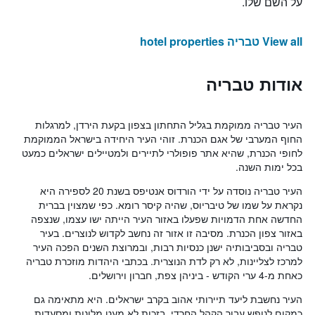
על השם שלו.
View all טבריה hotel properties
אודות טבריה
העיר טבריה ממוקמת בגליל התחתון בצפון בקעת הירדן, למרגלות
החוף המערבי של אגם הכנרת. זוהי העיר היחידה בישראל הממוקמת
לחופי הכנרת, שהיא אתר פופולרי לתיירים ולמטיילים ישראלים כמעט
בכל ימות השנה.
העיר טבריה נוסדה על ידי הורדוס אנטיפס בשנת 20 לספירה היא
נקראת על שמו של טיבריוס, שהיה קיסר רומא. כפי שמצוין בברית
החדשה אחת הדמויות שפעלו באזור העיר הייתה ישו עצמו, שנצפה
באזור צפון הכנרת. מסיבה זו אזור זה נחשב לקדוש לנוצרים. בעיר
טבריה ובסביבותיה ישנן כנסיות רבות, ובמרוצת השנים הפכה העיר
למרכז לצליינות, לא רק לדת הנוצרית. בכתבי היהדות מוזכרת טבריה
כאחת מ-4 ערי הקודש - ביניהן צפת, חברון וירושלים.
העיר נחשבת ליעד תיירותי אהוב בקרב ישראלים. היא מתאימה גם
כמקום לנופש עבור הקהל החרדי, בזכות לא מעט מלונות ומסעדות