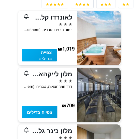
לאונרדו קלאב טבריה - הכל כלול
3 כוכבים
רחוב הבנים, טבריה, Haûafon (Northern), ישראל
₪1,019
צפייה
בדילים
מלון לייקהאוס כנרת
3 כוכבים
דרך המרחצאות, טבריה, Haûafon (Northern), ישראל
₪709
צפייה בדילים
מלון כינר גליל (מותאם לקהל דתי - חרדי)
3 כוכבים