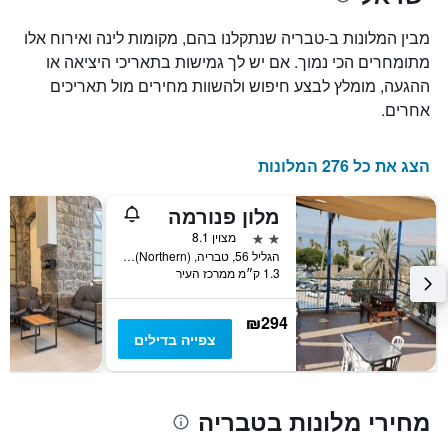
של
את
חדר
מספר
מבין המלונות ב-טבריה שנתקלנו בהם, מקומות לינה ואירוח אלו
הימים
במהלך
מתומחרים הכי נמוך. אם יש לך גמישות בתאריכי היציאה או
סוף
שנותרו
ההגעה, מומלץ לבצע חיפוש ולהשוות מחירים מול תאריכים
עד
השבוע
זה
למועד
אחרים.
השהות
שנמצא
בימים
התרשים
כולל
האחרונים
הצג את כל 276 המלונות
1
ציר
מלון פנורמה
Y
המציג
2 כוכבים
מצוין 8.1
את
הגליל 56, טבריה, Haûafon (Northern), ישראל
1.3 ק״מ ממרכז העיר
מחיר
הממוצע
של
₪294
חדר
צפייה בדילים
מחירי מלונות בטבריה