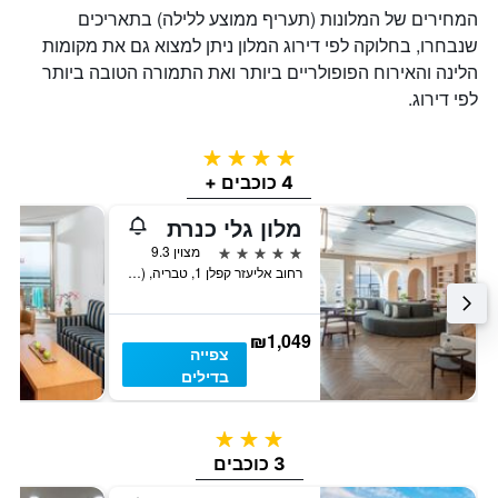
המחירים של המלונות (תעריף ממוצע ללילה) בתאריכים
שנבחרו, בחלוקה לפי דירוג המלון ניתן למצוא גם את מקומות
הלינה והאירוח הפופולריים ביותר ואת התמורה הטובה ביותר
לפי דירוג.
4 כוכבים
4 כוכבים +
מלון גלי כנרת
5 כוכבים
מצוין 9.3
רחוב אליעזר קפלן 1, טבריה, Haûafon (Northern), ישראל
₪1,049
צפייה
בדילים
3 כוכבים
3 כוכבים