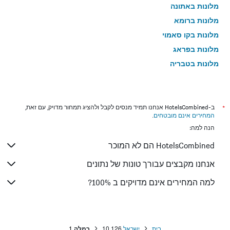
מלונות באתונה
מלונות ברומא
מלונות בקו סאמוי
מלונות בפראג
מלונות בטבריה
מלונות בטוקיו
מלונות בניו יורק
מלונות בבנגקוק
*
ב-HotelsCombined אנחנו תמיד מנסים לקבל ולהציג תמחור מדויק, עם זאת,
המחירים אינם מובטחים
.
מלונות בלונדון
הנה למה:
מלונות בבוקרשט
HotelsCombined הם לא המוכר
מלונות בפאפוס
מלונות בפאטונג
אנחנו מקבצים עבורך טונות של נתונים
מלונות בלימסול
למה המחירים אינם מדויקים ב 100%?
מלונות בפריז
מלונות בוינה
מלונות באיה נאפה
בית
ישראל
10,126
רמלה
1