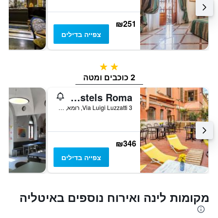
₪251
צפייה בדילים
2 כוכבים
2 כוכבים ומטה
Free Hostels Roma
Via Luigi Luzzatti 3, רומא, איטליה
₪346
צפייה בדילים
מקומות לינה ואירוח נוספים באיטליה