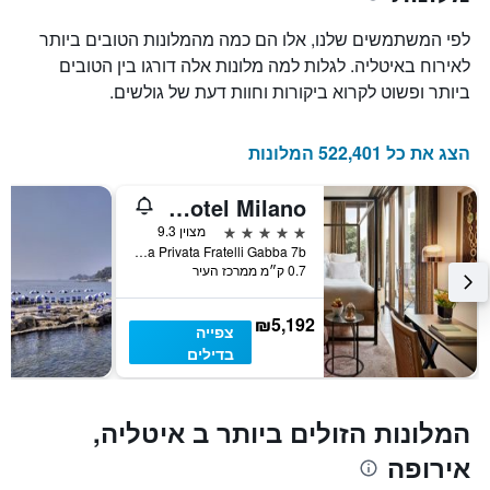
את
מספר
לפי המשתמשים שלנו, אלו הם כמה מהמלונות הטובים ביותר
הימים
לאירוח באיטליה. לגלות למה מלונות אלה דורגו בין הטובים
שנותרו
ביותר ופשוט לקרוא ביקורות וחוות דעת של גולשים.
עד
למועד
השהות
הצג את כל 522,401 המלונות
התרשים
כולל
1
Bvlgari Hotel Milano
ציר
5 כוכבים
מצוין 9.3
Y
Via Privata Fratelli Gabba 7b, מילאנו, נפת מילאנו, איטליה
המציג
0.7 ק״מ ממרכז העיר
את
מחיר
הממוצע
₪5,192
צפייה
של
בדילים
חדר
המלונות הזולים ביותר ב איטליה,
אירופה