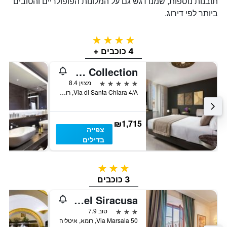
תובנות נוספות, שמנו דגש גם על המלונות הפופולריים והטובים
ביותר לפי דירוג.
4 כוכבים
4 כוכבים +
The Pantheon Iconic Rome Hotel, Autograph Collection
5 כוכבים
מצוין 8.4
Via di Santa Chiara 4/A, רומא, איטליה
₪1,715
צפייה
בדילים
3 כוכבים
3 כוכבים
Raeli Hotel Siracusa
3 כוכבים
טוב 7.9
Via Marsala 50, רומא, איטליה