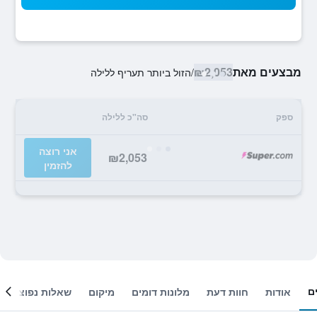
מבצעים מאת
₪2,053
/
הזול ביותר תעריף ללילה
ספק
סה"כ ללילה
אני רוצה
₪2,053
להזמין
ם
אודות
חוות דעת
מלונות דומים
מיקום
שאלות נפוצות