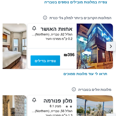
צפייה במלונות מובילים נוספים בטבריה
המלונות הקרובים ביותר למלון גלי כנרת
אחוזת האושר
הגליל 62, טבריה, Haûafon (Northern), ישראל
0.2 ק״מ ממרכז העיר
₪396
צפייה בדילים
תראו לי עוד מלונות סמוכים
מלונות זולים בטבריה
מלון פנורמה
2 כוכבים
מצוין 8.1
הגליל 56, טבריה, Haûafon (Northern), ישראל
1.3 ק״מ ממרכז העיר