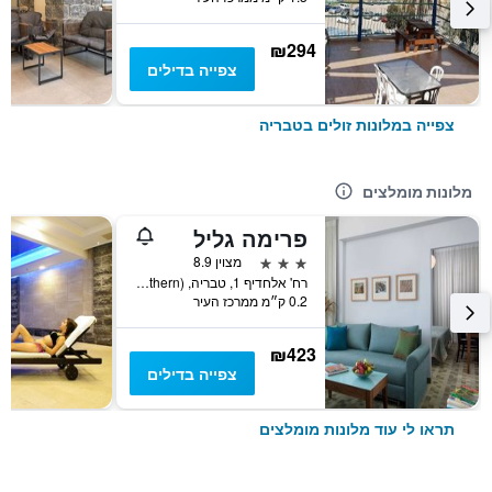
₪294
צפייה בדילים
צפייה במלונות זולים בטבריה
מלונות מומלצים
פרימה גליל
3 כוכבים
מצוין 8.9
רח' אלחדיף 1, טבריה, Haûafon (Northern), ישראל
0.2 ק״מ ממרכז העיר
₪423
צפייה בדילים
תראו לי עוד מלונות מומלצים