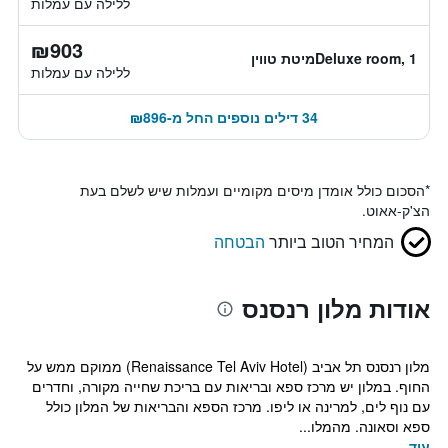
ללילה עם עמלות
₪903
Deluxe room, 1מיטת טווין
ללילה עם עמלות
34 דילים נוספים החל מ-₪896
*
הסכום כולל אומדן מיסים מקומיים ועמלות שיש לשלם בעת
הצ'ק-אאוט.
המחיר הטוב ביותר
הבטחה
אודות מלון רנסנס
מלון רנסנס תל אביב (Renaissance Tel Aviv Hotel) ממוקם ממש על
החוף. במלון יש מרכז ספא ובריאות עם בריכת שחייה מקורה, וחדרים
עם נוף לים, למרינה או ליפו. מרכז הספא והבריאות של המלון כולל
ספא וסאונה. מהמלו...
עוד