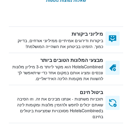
שאלות נפוצות נוספות
מיליוני ביקורות
ביקורות ודירוגים אמיתיים ממיליוני אורחים, בדיוק
כמוך. הזמינו בביטחון את השהייה המושלמת!
מבצעי המלונות הטובים ביותר
HotelsCombined הוא מקור ליותר מ-3 מיליון מלונות
ונכסים ומציג אותם במקום אחד כדי שיתאפשר לך
להשוות את מקומות הלינה האידיאליים.
ביטול חינם
תוכניות משתנות - אנחנו מבינים את זה. וזו הסיבה
שאתם יכולים לחפש ולהזמין מלונות ומקומות לינה
בHotelsCombined מסוכנויות שמציעות ביטולים
בחינם