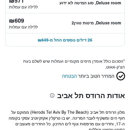
₪571
Deluxe room, סוג המיטה לא ידוע
ללילה עם עמלות
₪609
Deluxe room, מיטות טווין2
ללילה עם עמלות
26 דילים נוספים החל מ-₪649
*
הסכום כולל אומדן מיסים מקומיים ועמלות שיש לשלם בעת
הצ'ק-אאוט.
המחיר הטוב ביותר
הבטחה
אודות הרודס תל אביב
מלון הרודס תל אביב (Herods Tel Aviv By The Beach) ממוקם על
חוף הים ומשקיף לעבר המרינה. יש בו טרקלין אקזקיוטיב עסקי בקומה
ה-17, וחדרים עם מרפסות ונוף לים התיכון. כל החדרים מעוצבים
בסגנון עכשווי וכוללים...