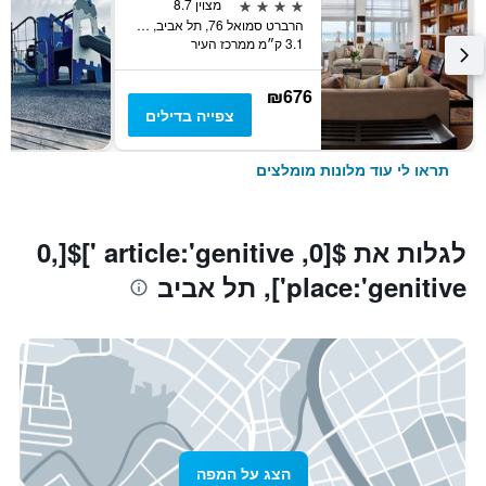
4 כוכבים
מצוין 8.7
הרברט סמואל 76, תל אביב, גוש דן, ישראל
3.1 ק״מ ממרכז העיר
₪676
צפייה בדילים
תראו לי עוד מלונות מומלצים
לגלות את $[0, article:'genitive ']$[0,
place:'genitive'], תל אביב
הצג על המפה