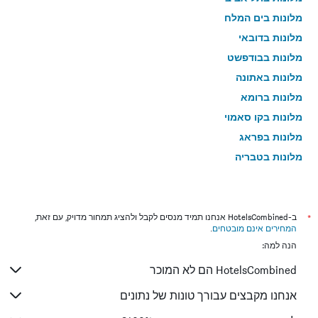
מלונות בים המלח
מלונות בדובאי
מלונות בבודפשט
מלונות באתונה
מלונות ברומא
מלונות בקו סאמוי
מלונות בפראג
מלונות בטבריה
מלונות בטוקיו
מלונות בניו יורק
מלונות בבנגקוק
*
ב-HotelsCombined אנחנו תמיד מנסים לקבל ולהציג תמחור מדויק, עם זאת,
המחירים אינם מובטחים
.
מלונות בלונדון
הנה למה:
מלונות בבוקרשט
HotelsCombined הם לא המוכר
מלונות בפאפוס
מלונות בפאטונג
אנחנו מקבצים עבורך טונות של נתונים
מלונות בלימסול