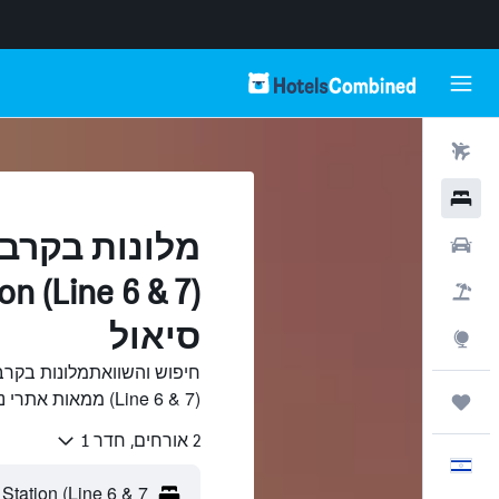
טיסות
מלונות
רכבים
חבילות
סיאול
Explore
(Line 6 & 7) ממאות אתרי נסיעות ב-HotelsCombined.
טיולים ונסיעות
2 אורחים, חדר 1
עִבְרִית