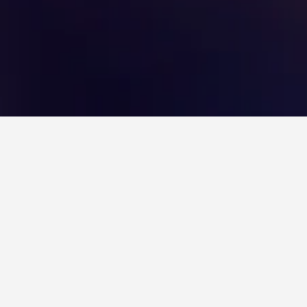
המלונות הזולים ביותר ליד Taereung Subway Station (Line 6 & 7),
הם, מקומות לינה ואירוח אלו מתומחרים הכי נמוך. המחירים עשויים להשתנות