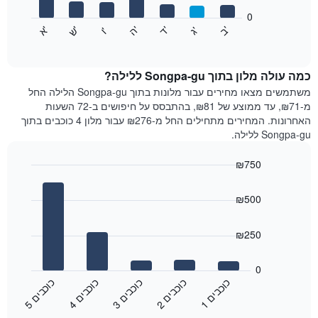
המציגים
חודשים.
0
התרשים
התרשים
'
'
'
'
'
'
ש
'
א
ה
ב
ד
ג
ו
הבא
End
כולל
of
מציג
interactive
1
את
chart
ציר
מחיר
כמה עולה מלון בתוך Songpa-gu ללילה?
Y
הממוצע
משתמשים מצאו מחירים עבור מלונות בתוך Songpa-gu הלילה החל
המציגים
של
מ-₪71, עד ממוצע של ₪81, בהתבסס על חיפושים ב-72 השעות
את
חדר
האחרונות. המחירים מתחילים החל מ-₪276 עבור מלון 4 כוכבים בתוך
המחיר
לכל
Songpa-gu ללילה.
הממוצע
יום
של
בשבוע
חדר
₪750
התרשים
Bar
כולל
Chart
graphic.
chart
1
₪500
with
ציר
5
X
bars.
₪250
המציגים
את
התרשים
ימי
הבא
0
השבוע.
מציג
כ
ם
כ
ם
כ
ם
כ
ם
כ
ם
התרשים
את
3
ו
כ
ב
י
2
ו
כ
ב
י
1
ו
כ
ב
י
5
ו
כ
ב
י
4
ו
כ
ב
י
כולל
End
מחיר
1
of