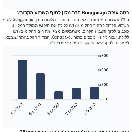
הממוצע
interactive
ציר
של
chart
Y
כמה עולה Songpa-gu חדר מלון לסוף השבוע הקרוב?
חדר
המציג
הלילה
ב-72 השעות האחרונות נצפו מחירים עבור מלונות בתוך Songpa-gu לסוף
את
שנמצא
השבוע הקרוב במחיר החל מ-₪172 ללילה אם חיפוש ממוקד במלון 3
מחיר
היום
כוכבים לסוף השבוע הקרוב, משתמשים מצאו מחירים החל מ-₪172
הממוצע
בימים
ללילה. עבור מלון 4 כוכבים בתוך Songpa-gu, המחיר הזול ביותר שנמצא
של
האחרונים
לאחרונה לסוף השבוע הקרוב היה ₪543 ללילה.
חדר
השלושה,
מקובץ
₪900
לפי
Bar
Chart
דירוג
graphic.
chart
הכוכבים
₪600
with
התרשים
5
מציג
bars.
₪300
1
ציר
התרשים
X
הבא
0
המציג
מציג
כ
ם
כ
ם
כ
ם
כ
ם
כ
ם
קטגוריות
את
3
ו
כ
ב
י
2
ו
כ
ב
י
1
ו
כ
ב
י
5
ו
כ
ב
י
4
ו
כ
ב
י
מלונות
End
המחיר
of
לפי
הממוצע
interactive
מדרגות
לחדר
chart
כוכבים.
כמה זמן מראש כדאי להזמין מלון בתוך Songpa-gu?
ללילה