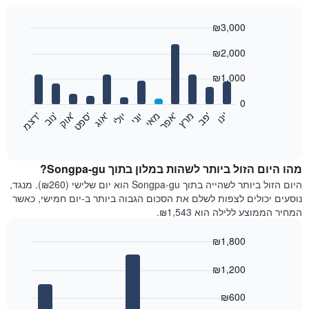
₪3,000
Bar
Chart
₪2,000
graphic.
chart
with
12
₪1,000
bars.
0
התרשים
'
'
מרץ
'
מאי
יוני
יולי
'
'
'
'
'
י
נ
ו
פ
ב​​​​​​​
א
פ
ר
א
ו
ג
ס
פ
ט
א
ו
ק
נ
ו
ב
ד
צ
מ
הבא
End
of
מציג
interactive
את
chart
מחיר
מהו היום הזול ביותר לשהות במלון בתוך Songpa-gu?
הממוצע
היום הזול ביותר לשהייה בתוך Songpa-gu הוא יום שלישי (₪260). מנגד,
של
נוסעים יכולים לצפות לשלם את הסכום הגבוה ביותר ב-יום חמישי, כאשר
חדר
המחיר הממוצע ללילה הוא ₪1,543.
בכל
חודש
₪1,800
התרשים
Bar
כולל
Chart
graphic.
chart
₪1,200
1
with
ציר
7
₪600
X
bars.