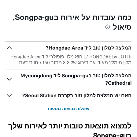
Y
התרשים
כולל1
המציגים
את
ציר
כמה עובדות על אירוח בSongpa-gu,
X
המחיר
סיאול
הממוצע
המציגים
של
את
חדר
מספר
הימים
במהלך
המלצה למלון טוב ליד Hongdae Area?
סוף
שנותרו
עד
השבוע
L7 HONGDAE by LOTTE הוא מלון פופולרי ליד Hongdae Area
זה
למועד
מלון מומלץ מאוד, עם דירוג של 8.8 מתוך 7,150 חוות דעת.
השהות
שנמצא
בימים
התרשים
המלצה למלון טוב בSongpa-gu ליד Myeongdong
כולל
האחרונים
Cathedral?
1
ציר
Y
האם יש המלצה למלון טוב בקרבת Seoul Station?
המציג
את
שאלות נפוצות נוספות
מחיר
הממוצע
של
למצוא תוצאות טובות יותר לאירוח שלך
חדר
בSongpa-gu