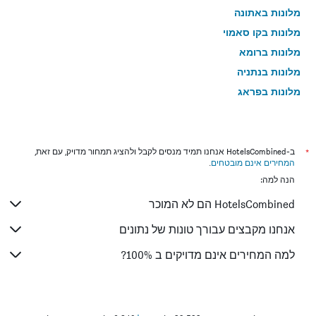
מלונות באתונה
מלונות בקו סאמוי
מלונות ברומא
מלונות בנתניה
מלונות בפראג
מלונות בטבריה
מלונות בטוקיו
מלונות בניו יורק
*
ב-HotelsCombined אנחנו תמיד מנסים לקבל ולהציג תמחור מדויק, עם זאת,
המחירים אינם מובטחים
.
מלונות בבנגקוק
הנה למה:
מלונות בלונדון
HotelsCombined הם לא המוכר
מלונות בבוקרשט
מלונות בפאפוס
אנחנו מקבצים עבורך טונות של נתונים
מלונות בלימסול
למה המחירים אינם מדויקים ב 100%?
מלונות בפאטונג
מלונות בפריז
מלונות בוינה