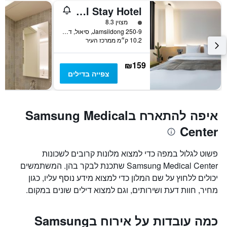
Jamsil Stay Hotel
דירוג 1 מחלקת נוסעים
מצוין 8.3
Jamsildong 250-9, סיאול, דרום קוריאה
10.2 ק״מ ממרכז העיר
₪159
צפייה בדילים
איפה להתארח בSamsung Medical
Center
פשוט לגלול במפה כדי למצוא מלונות קרובים לשכונות
Samsung Medical Center שתכנת לבקר בהן. המשתמשים
יכולים ללחוץ על שם המלון כדי למצוא מידע נוסף עליו, כגון
מחיר, חוות דעת ושירותים, וגם למצוא דילים שונים במקום.
כמה עובדות על אירוח בSamsung