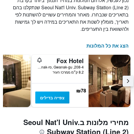
נכון לעכשיו, אלו הם המלונות במחיר הנמוך ביותר בקרבת
Seoul Nat'l Univ. Subway Station (Line 2) שנתקלנו בהם
בתאריכים שנבחרו. מאחר והמחירים עשויים להשתנות לפי
תאריך, מומלץ לשנות את התאריכים במידה ויש לך גמישות
ולהשוואת בין התעריפים.
הצג את כל המלונות
Fox Hotel
208-4, Gwanak-ro, Gwanak-gu, סיאול, דרום קוריאה
8.2 ק״מ ממרכז העיר
₪78
צפייה בדילים
מחירי מלונות בSeoul Nat'l Univ.
Subway Station (Line 2)