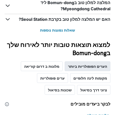
המלצה למלון טוב בBomun-dong ליד
ציר
Myeongdong Cathedral?
Y
המציג
את
האם יש המלצה למלון טוב בקרבת Seoul Station?
מחיר
הממוצע
שאלות נפוצות נוספות
של
חדר
למצוא תוצאות טובות יותר לאירוח שלך
בBomun-dong
הערים הפופולריות ביותר
מלונות ב דרום קוריאה
מקומות לינה חלופיים
ערים פופולריות
ציוני דרך בסיאול
שכונות בסיאול
לבקר ביעדים מובילים