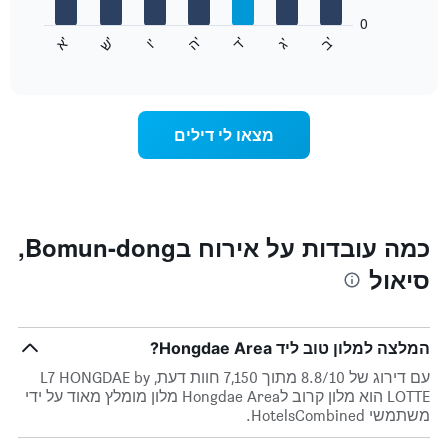
המציגים
חודשים.
0
התרשים
התרשים
'
'
'
'
'
'
ש
'
א
ה
ד
ב
ג
ו
הבא
End
כולל
of
מציג
interactive
1
את
chart
ציר
מחיר
Y
הממוצע
מצאו לי דילים
המציגים
של
את
חדר
המחיר
לכל
הממוצע
יום
של
בשבוע
חדר
התרשים
כמה עובדות על אירוח בBomun-dong,
כולל
סיאול
1
ציר
X
המציגים
המלצה למלון טוב ליד Hongdae Area?
את
ימי
עם דירוג של 8.8/10 מתוך 7,150 חוות דעת, L7 HONGDAE by
השבוע.
LOTTE הוא מלון קרוב לHongdae Area מלון מומלץ מאוד על ידי
התרשים
משתמשי HotelsCombined.
כולל
1