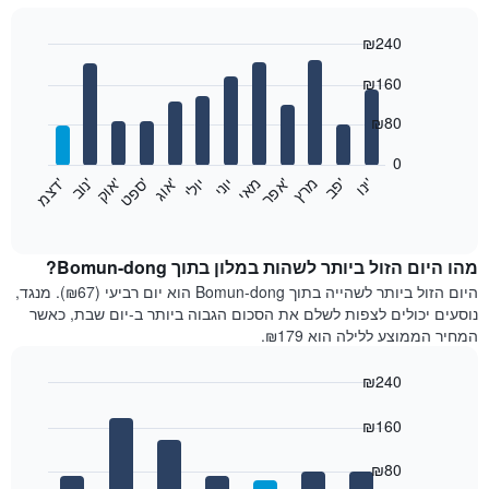
₪240
Bar
Chart
₪160
graphic.
chart
with
12
₪80
bars.
0
התרשים
'
'
מרץ
'
מאי
יוני
יולי
'
'
'
'
'
י
נ
ו
פ
ב​​​​​​​
א
פ
ר
א
ו
ג
ס
פ
ט
א
ו
ק
נ
ו
ב
ד
צ
מ
הבא
End
of
מציג
interactive
את
chart
מחיר
מהו היום הזול ביותר לשהות במלון בתוך Bomun-dong?
הממוצע
היום הזול ביותר לשהייה בתוך Bomun-dong הוא יום רביעי (₪67). מנגד,
של
נוסעים יכולים לצפות לשלם את הסכום הגבוה ביותר ב-יום שבת, כאשר
חדר
המחיר הממוצע ללילה הוא ₪179.
בכל
חודש
₪240
התרשים
Bar
כולל
Chart
graphic.
chart
₪160
1
with
ציר
7
₪80
X
bars.