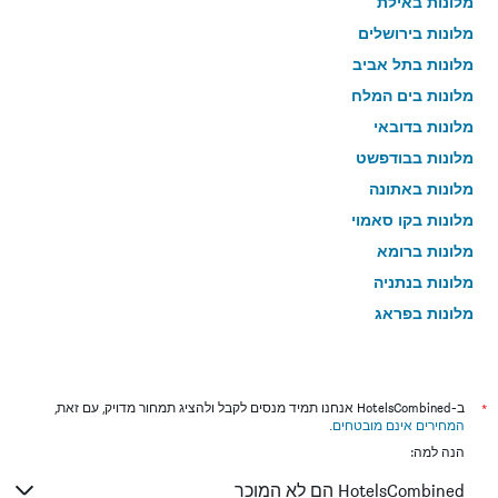
מלונות באילת
מלונות בירושלים
מלונות בתל אביב
מלונות בים המלח
מלונות בדובאי
מלונות בבודפשט
מלונות באתונה
מלונות בקו סאמוי
מלונות ברומא
מלונות בנתניה
מלונות בפראג
מלונות בטבריה
מלונות בטוקיו
מלונות בניו יורק
*
ב-HotelsCombined אנחנו תמיד מנסים לקבל ולהציג תמחור מדויק, עם זאת,
המחירים אינם מובטחים
.
מלונות בבנגקוק
הנה למה:
מלונות בלונדון
HotelsCombined הם לא המוכר