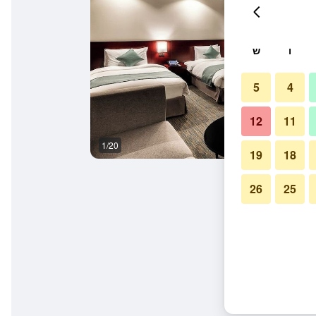
ו
ש
5
4
12
11
1/20
בניין
19
18
26
25