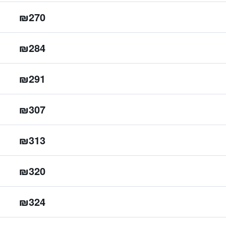
₪270
₪284
₪291
₪307
₪313
₪320
₪324