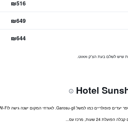
₪516
₪649
₪644
ות שיש לשלם בעת הצ'ק-אאוט.
 24 שעות, מרכז עס...