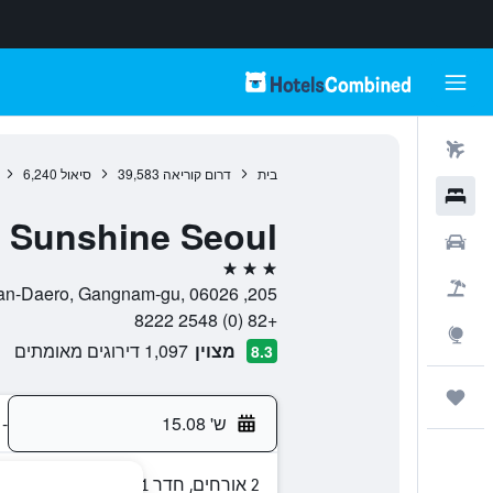
טיסות
בית
דרום קוריאה
39,583
סיאול
6,240
מלונות
l Sunshine Seoul
רכבים
3 כוכבים
חבילות
205, Dosan-Daero, Gangnam-gu, 06026, סיאול, Seoul, דרום קוריאה
+82 (0) 2548 8222
Explore
מצוין
1,097 דירוגים מאומתים
8.3
טיולים ונסיעות
ש' 15.08
-
2 אורחים, חדר 1