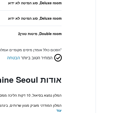
Deluxe room, סוג המיטה לא ידוע
Deluxe room, סוג המיטה לא ידוע
Double room, מיטות טווין2
*
הסכום כולל אומדן מיסים מקומיים ועמל
המחיר הטוב ביותר
הבטחה
אודות Hotel Sunshine Seoul
המלון נמצא בסיאול, 10 דקות הליכה ממספר יעדים פופולריים כמו למשל Garosu-gil. לאורחי המקום ישנה גישה לWi-Fi חינם וחנייה במקום.
המלון המודרני מעניק מגוון שרותים, בינהם קבלה הפועלת
עוד