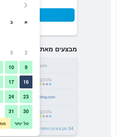
חיפו
א
ב
₪264
מבצעים מאת
/
הזול ביותר 
3
2
ספק
סה"
10
9
4
17
16
24
23
9
31
30
0
זול יותר
ממו
34 מבצעים נוספים לHotel Sunshine Seoul