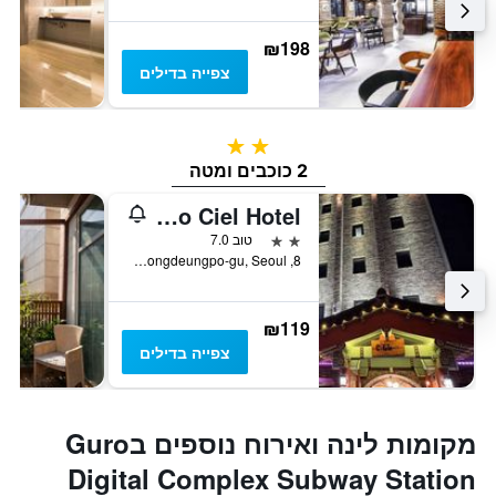
₪198
צפייה בדילים
2 כוכבים
2 כוכבים ומטה
Yeongdeungpo Ciel Hotel
2 כוכבים
טוב 7.0
8, Yeongsin-ro 32-Gil, Yeongdeungpo-gu, Seoul, סיאול, דרום קוריאה
₪119
צפייה בדילים
מקומות לינה ואירוח נוספים בGuro
Digital Complex Subway Station