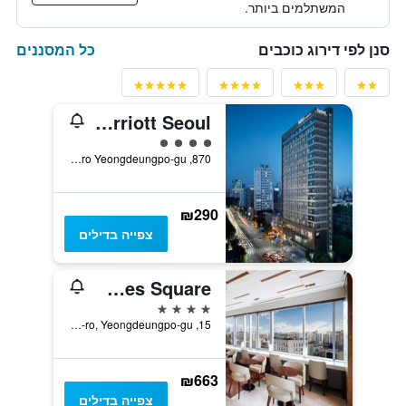
המשתלמים ביותר.
כל המסננים
סנן לפי דירוג כוכבים
Fairfield by Marriott Seoul
4 דירוג מחלקת נוסעים
870, Gyeongin-ro Yeongdeungpo-gu, סיאול, דרום קוריאה
₪290
צפייה בדילים
Courtyard by Marriott Seoul Times Square
4 כוכבים
15, Yeongjung-ro, Yeongdeungpo-gu, סיאול, דרום קוריאה
₪663
צפייה בדילים