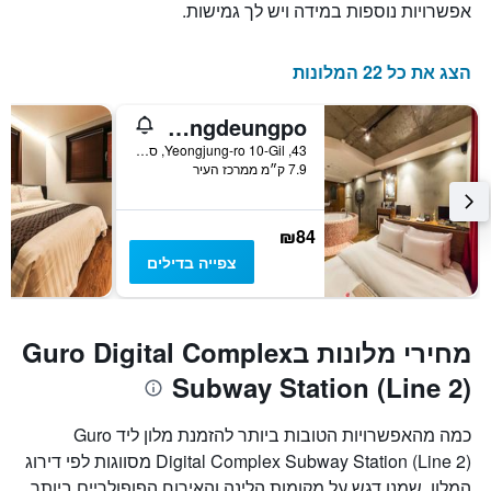
אפשרויות נוספות במידה ויש לך גמישות.
הצג את כל 22 המלונות
Hotel Yaja Yeongdeungpo
43, Yeongjung-ro 10-Gil, סיאול, דרום קוריאה
7.9 ק״מ ממרכז העיר
₪84
צפייה בדילים
מחירי מלונות בGuro Digital Complex
Subway Station (Line 2)
כמה מהאפשרויות הטובות ביותר להזמנת מלון ליד Guro
Digital Complex Subway Station (Line 2) מסווגות לפי דירוג
המלון. שמנו דגש על מקומות הלינה והאירוח הפופולריים ביותר