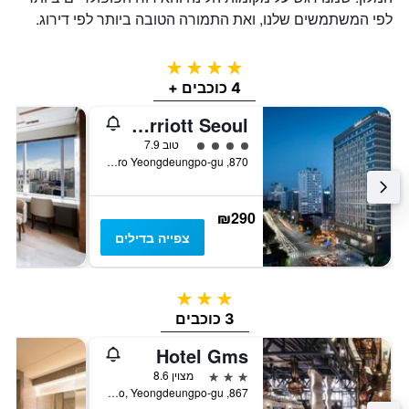
לפי המשתמשים שלנו, ואת התמורה הטובה ביותר לפי דירוג.
4 כוכבים
4 כוכבים +
Fairfield by Marriott Seoul
4 דירוג מחלקת נוסעים
טוב 7.9
870, Gyeongin-ro Yeongdeungpo-gu, סיאול, דרום קוריאה
₪290
צפייה בדילים
3 כוכבים
3 כוכבים
Hotel Gms
3 כוכבים
מצוין 8.6
867, Gyeongin-ro, Yeongdeungpo-gu, סיאול, דרום קוריאה