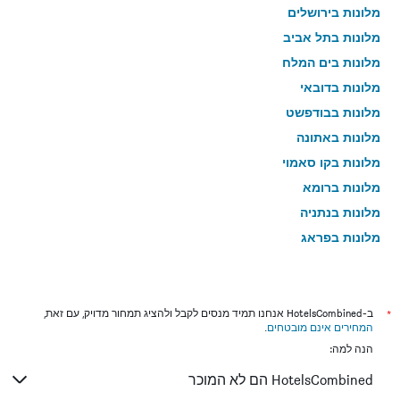
מלונות בירושלים
מלונות בתל אביב
מלונות בים המלח
מלונות בדובאי
מלונות בבודפשט
מלונות באתונה
מלונות בקו סאמוי
מלונות ברומא
מלונות בנתניה
מלונות בפראג
מלונות בטבריה
מלונות בטוקיו
מלונות בניו יורק
*
ב-HotelsCombined אנחנו תמיד מנסים לקבל ולהציג תמחור מדויק, עם זאת,
המחירים אינם מובטחים
.
מלונות בבנגקוק
הנה למה:
מלונות בלונדון
HotelsCombined הם לא המוכר
מלונות בבוקרשט