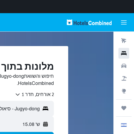
טיסות
מלונות
מלונות בתוך Jugyo-dong, סיאול
רכבים
חבילות
HotelsCombined.
Explore
2 אורחים, חדר 1
טיולים ונסיעות
ש' 15.08
עִבְרִית