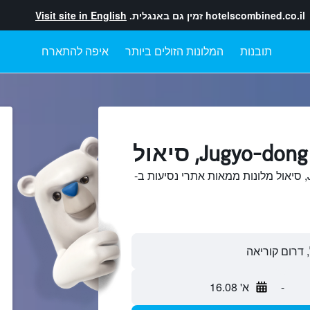
hotelscombined.co.il
זמין גם באנגלית.
Visit site in English
תובנות
המלונות הזולים ביותר
איפה להתארח
חיפוש והשוואתJugyo-dong, סיאול מלונות ממאות אתרי נסיעות ב-
-
א' 16.08