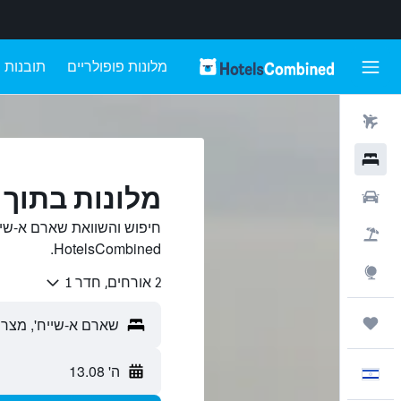
מלונות פופולריים
תובנות
טיסות
מלונות
מלונות בתוך 
רכבים
חיפוש והשוואת שארם א-שיי
חבילות
HotelsCombined.
Explore
2 אורחים, חדר 1
טיולים ונסיעות
ה' 13.08
עִבְרִית