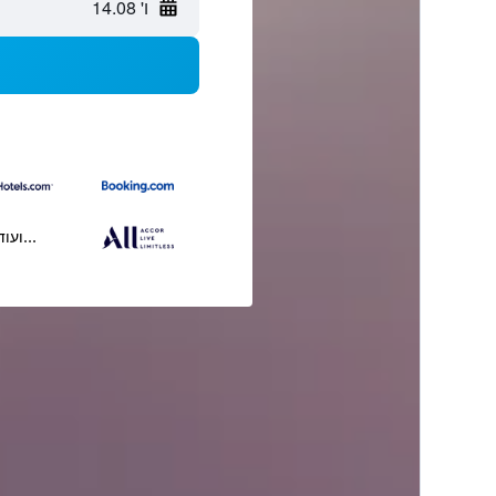
ו' 14.08
...ועוד