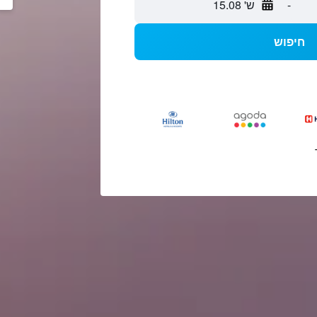
-
ש' 15.08
חיפוש