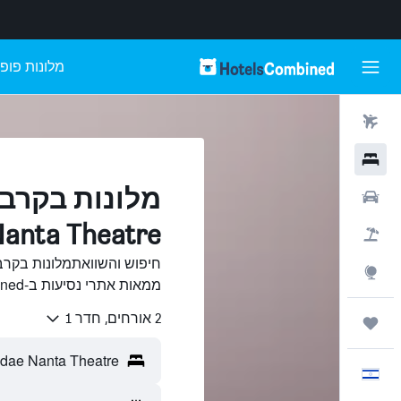
מלונות פופו
טיסות
מלונות
רכבים
Nanta Theatre, סיאו
חבילות
Explore
ממאות אתרי נסיעות ב-HotelsCombined.
2 אורחים, חדר 1
טיולים ונסיעות
עִבְרִית