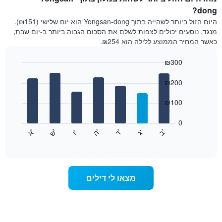
dong?
היום הזול ביותר לשהייה בתוך Yongsan-dong הוא יום שלישי (₪151).
מנגד, נוסעים יכולים לצפות לשלם את הסכום הגבוה ביותר ב-יום שבת,
כאשר המחיר הממוצע ללילה הוא ₪254.
₪300
Bar
Chart
graphic.
chart
₪200
with
7
₪100
bars.
0
התרשים
'
'
'
'
'
'
ש
'
א
ה
ד
ב
ג
ו
הבא
End
of
מציג
interactive
את
chart
מחיר
הממוצע
מצאו לי דילים
של
חדר
לכל
יום
בשבוע