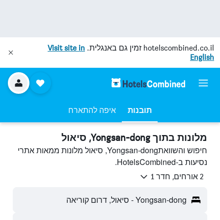
hotelscombined.co.il
זמין גם באנגלית.
Visit site in
English
תובנות
איפה להתארח
מלונות בתוך Yongsan-dong, סיאול
חיפוש והשוואתYongsan-dong, סיאול מלונות ממאות אתרי
נסיעות ב-HotelsCombined.
2 אורחים, חדר 1
Yongsan-dong - סיאול, דרום קוריאה