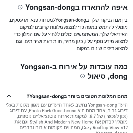
התרשים
איפה להתארח בYongsan-dong
כולל
1
בין אם הביקור שלך בYongsan-dongלמטרות פנאי או עסקים,
ציר
X
מומלץ להתמש במפה כדי למצוא מלונות קרובים למיקום
המציגים
האידיאלי שלך. המשתמשים יכולים ללחוץ על שם המלון כדי
את
למצוא מידע נוסף עליו, כגון מחיר, חוות דעת ושירותים, וגם
ימי
למצוא דילים שונים במקום.
השבוע.
התרשים
כולל
כמה עובדות על אירוח בYongsan-
1
ציר
dong, סיאול
Y
המציג
את
מחיר
מהם המלונות הטובים ביותר בYongsan-dong?
הממוצע
היעד Yongsan-dong נחשב לאחד היעדים עם מגוון מלונות בעלי
של
דירוג גבוה, אחד מהם הוא Photo Park Guesthouse, עם דירוג
חדר
(נכון לעכשיו) של 8.7. למקומות אירוח פוטנציאליים נוספים,
מומלץ לבדוק את Stylish And Modern New Home וגם את
Cozy Rooftop View #12, המהווים מקומות אירוח נהדרים