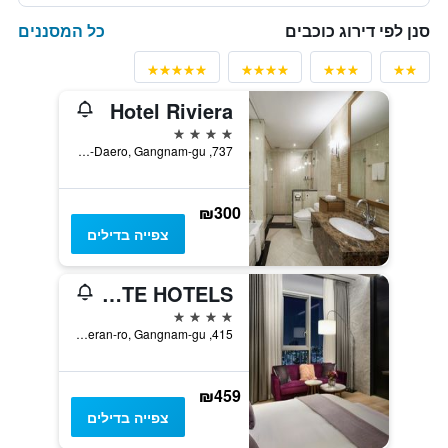
כל המסננים
סנן לפי דירוג כוכבים
Hotel Riviera
4 כוכבים
737, Yeongdong-Daero, Gangnam-gu, סיאול, דרום קוריאה
₪300
צפייה בדילים
L7 GANGAM by LOTTE HOTELS
4 כוכבים
415, Teheran-ro, Gangnam-gu, סיאול, דרום קוריאה
₪459
צפייה בדילים