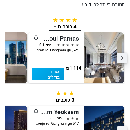
הטובה ביותר לפי דירוג.
4 כוכבים
4 כוכבים +
Grand Intercontinental Seoul Parnas
5 כוכבים
מצוין 9.1
521, Teheran-ro, Gangnam-gu, סיאול, דרום קוריאה
₪1,114
צפייה
בדילים
3 כוכבים
3 כוכבים
Shilla Stay Gangnam Yeoksam
3 כוכבים
מצוין 8.3
517 Eonju-ro, Gangnam-gu, סיאול, דרום קוריאה