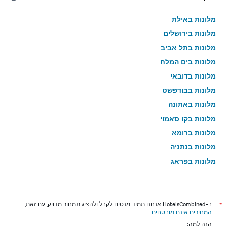
מלונות באילת
מלונות בירושלים
מלונות בתל אביב
מלונות בים המלח
מלונות בדובאי
מלונות בבודפשט
מלונות באתונה
מלונות בקו סאמוי
מלונות ברומא
מלונות בנתניה
מלונות בפראג
מלונות בטבריה
מלונות בטוקיו
מלונות בניו יורק
*
ב-HotelsCombined אנחנו תמיד מנסים לקבל ולהציג תמחור מדויק, עם זאת,
המחירים אינם מובטחים
.
מלונות בבנגקוק
הנה למה: