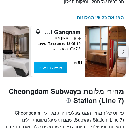
הכוכבים של המלון ומיקום המלון.
הצג את כל 28 המלונות
Yakorea Hostel Gangnam
2 דירוג מחלקת נוסעים
מצוין 8.2
19 Teheran-ro 43-Gil, סיאול, דרום קוריאה
7.2 ק״מ ממרכז העיר
₪81
צפייה בדילים
מחירי מלונות בCheongdam Subway
Station (Line 7)
פירוט של המחיר הממוצע לפי דירוג מלון ליד Cheongdam
Subway Station (Line 7). שמנו דגש על מקומות הלינה
והאירוח הפופולריים ביותר לפי המשתמשים שלנו, ואת התמורה