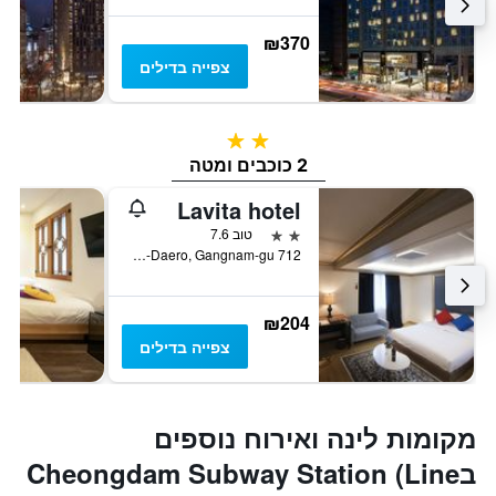
₪370
צפייה בדילים
2 כוכבים
2 כוכבים ומטה
Lavita hotel
2 כוכבים
טוב 7.6
712 Yeongdong-Daero, Gangnam-gu, סיאול, דרום קוריאה
₪204
צפייה בדילים
מקומות לינה ואירוח נוספים
בCheongdam Subway Station (Line