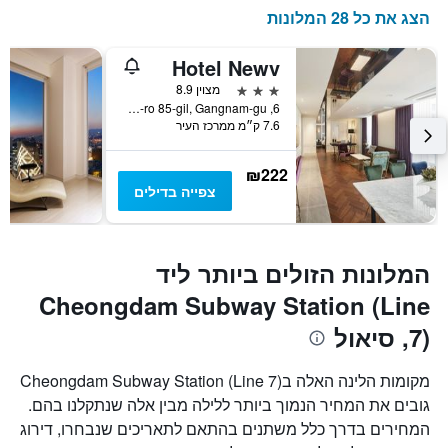
הצג את כל 28 המלונות
Hotel Newv
3 כוכבים
מצוין 8.9
6, Seolleung-ro 85-gil, Gangnam-gu, סיאול, דרום קוריאה
7.6 ק״מ ממרכז העיר
₪222
צפייה בדילים
המלונות הזולים ביותר ליד
Cheongdam Subway Station (Line
7), סיאול
מקומות הלינה האלה בCheongdam Subway Station (Line 7)
גובים את המחיר הנמוך ביותר ללילה מבין אלה שנתקלנו בהם.
המחירים בדרך כלל משתנים בהתאם לתאריכים שנבחרו, דירוג