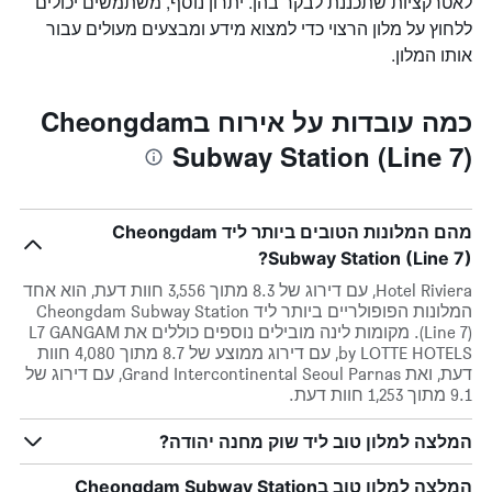
לאטרקציות שתכננת לבקר בהן. יתרון נוסף, משתמשים יכולים
ללחוץ על מלון הרצוי כדי למצוא מידע ומבצעים מעולים עבור
אותו המלון.
כמה עובדות על אירוח בCheongdam
Subway Station (Line 7)
מהם המלונות הטובים ביותר ליד Cheongdam
Subway Station (Line 7)?
Hotel Riviera, עם דירוג של 8.3 מתוך 3,556 חוות דעת, הוא אחד
המלונות הפופולריים ביותר ליד Cheongdam Subway Station
(Line 7). מקומות לינה מובילים נוספים כוללים את L7 GANGAM
by LOTTE HOTELS, עם דירוג ממוצע של 8.7 מתוך 4,080 חוות
דעת, ואת Grand Intercontinental Seoul Parnas, עם דירוג של
9.1 מתוך 1,253 חוות דעת.
המלצה למלון טוב ליד שוק מחנה יהודה?
המלצה למלון טוב בCheongdam Subway Station