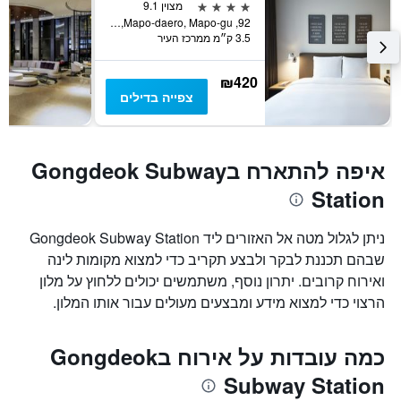
4 כוכבים
מצוין 9.1
92, Mapo-daero, Mapo-gu, סיאול, דרום קוריאה
3.5 ק״מ ממרכז העיר
₪420
צפייה בדילים
איפה להתארח בGongdeok Subway
Station
ניתן לגלול מטה אל האזורים ליד Gongdeok Subway Station
שבהם תכננת לבקר ולבצע תקריב כדי למצוא מקומות לינה
ואירוח קרובים. יתרון נוסף, משתמשים יכולים ללחוץ על מלון
הרצוי כדי למצוא מידע ומבצעים מעולים עבור אותו המלון.
כמה עובדות על אירוח בGongdeok
Subway Station