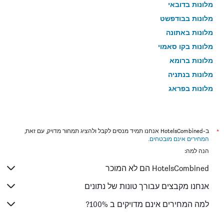
מלונות בדובאי
מלונות בבודפשט
מלונות באתונה
מלונות בקו סאמוי
מלונות ברומא
מלונות בנתניה
מלונות בפראג
מלונות בטבריה
מלונות בטוקיו
מלונות בניו יורק
*
ב-HotelsCombined אנחנו תמיד מנסים לקבל ולהציג תמחור מדויק, עם זאת,
המחירים אינם מובטחים
.
מלונות בבנגקוק
הנה למה:
מלונות בלונדון
HotelsCombined הם לא המוכר
מלונות בבוקרשט
מלונות בפאפוס
אנחנו מקבצים עבורך טונות של נתונים
מלונות בלימסול
למה המחירים אינם מדויקים ב 100%?
מלונות בפאטונג