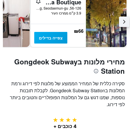
Philstay Ehwa Boutique
56-126, Daehyeon-Dong, Seodaemun-gu, סיאול, דרום קוריאה
3.9 ק״מ ממרכז העיר
₪66
צפייה בדילים
מחירי מלונות בGongdeok Subway
Station
סקירה כללית של המחיר הממוצע של מלונות לפי דירוג ורמת
המלונות בGongdeok Subway Station. לקבלת תובנות
נוספות, שמנו דגש גם על המלונות הפופולריים והטובים ביותר
לפי דירוג.
4 כוכבים
4 כוכבים +