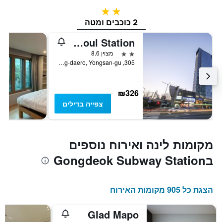
2 כוכבים
2 כוכבים ומטה
Hotel The Designers Seoul Station
2 כוכבים
מצוין 8.6
305, Hangang-daero, Yongsan-gu, סיאול, דרום קוריאה
₪326
צפייה בדילים
מקומות לינה ואירוח נוספים
בGongdeok Subway Station
הצגת כל 905 מקומות האירוח
Glad Mapo