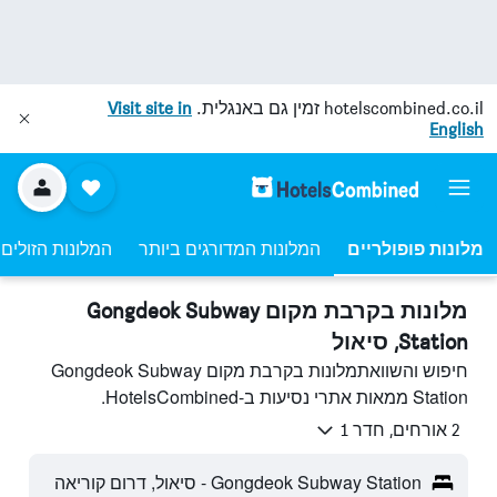
hotelscombined.co.il
זמין גם באנגלית.
Visit site in
English
מלונות פופולריים
המלונות המדורגים ביותר
המלונות הזולים 
מלונות בקרבת מקום Gongdeok Subway
Station, סיאול
חיפוש והשוואתמלונות בקרבת מקום Gongdeok Subway
Station ממאות אתרי נסיעות ב-HotelsCombined.
2 אורחים, חדר 1
Gongdeok Subway Station - סיאול, דרום קוריאה