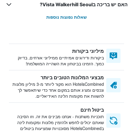
האם יש בריכה בVista Walkerhill Seoul?
שאלות נפוצות נוספות
מיליוני ביקורות
ביקורות ודירוגים אמיתיים ממיליוני אורחים, בדיוק
כמוך. הזמינו בביטחון את השהייה המושלמת!
מבצעי המלונות הטובים ביותר
HotelsCombined הוא מקור ליותר מ-3 מיליון מלונות
ונכסים ומציג אותם במקום אחד כדי שיתאפשר לך
להשוות את מקומות הלינה האידיאליים.
ביטול חינם
תוכניות משתנות - אנחנו מבינים את זה. וזו הסיבה
שאתם יכולים לחפש ולהזמין מלונות ומקומות לינה
בHotelsCombined מסוכנויות שמציעות ביטולים