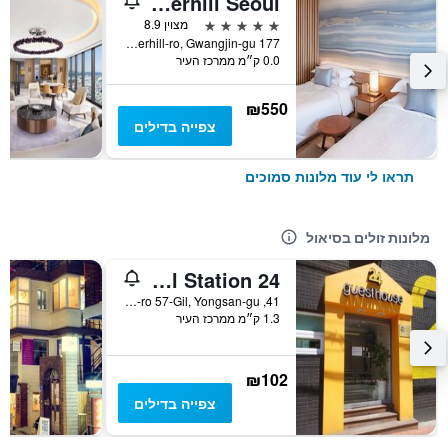
Grand Walkerhill Seoul
5 כוכבים
מצוין 8.9
177 Walkerhill-ro, Gwangjin-gu, סיאול, דרום קוריאה
0.0 ק״מ ממרכז העיר
₪550
צפייה בדילים
תראו לי עוד מלונות סמוכים
מלונות זולים בסיאול
24 Guesthouse Seoul Station
41, Huam-ro 57-Gil, Yongsan-gu, סיאול, דרום קוריאה
1.3 ק״מ ממרכז העיר
₪102
צפייה בדילים