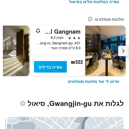
צפייה במלונות זולים בסיאול
מלונות מומלצים
ibis Styles Ambassador Seoul Gangnam
3 כוכבים
מצוין 8.2
431, Samseong-ro, Gangnam-gu, סיאול, דרום קוריאה
8.0 ק״מ ממרכז העיר
₪322
צפייה בדילים
תראו לי עוד מלונות מומלצים
לגלות את Gwangjin-gu, סיאול