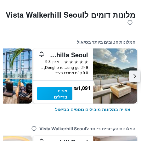
מלונות דומים לVista Walkerhill Seoul
המלונות הטובים ביותר בסיאול
The Shilla Seoul
5 כוכבים
מצוין 9.3
249, Dongho-ro, Jung-gu, סיאול, דרום קוריאה
0.0 ק״מ ממרכז העיר
₪1,091
צפייה
בדילים
צפייה במלונות מובילים נוספים בסיאול
המלונות הקרובים ביותר לVista Walkerhill Seoul