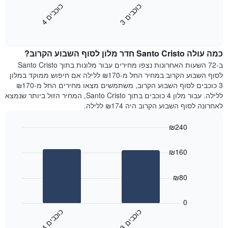
השבוע.
מציג
כ
ם
כ
ם
התרשים
את
3
ו
כ
ב
י
4
ו
כ
ב
י
כולל
End
מחיר
1
of
הממוצע
interactive
ציר
של
chart
Y
כמה עולה Santo Cristo חדר מלון לסוף השבוע הקרוב?
חדר
המציג
הלילה
ב-72 השעות האחרונות נצפו מחירים עבור מלונות בתוך Santo Cristo
את
שנמצא
לסוף השבוע הקרוב במחיר החל מ-₪170 ללילה אם חיפוש ממוקד במלון
מחיר
היום
3 כוכבים לסוף השבוע הקרוב, משתמשים מצאו מחירים החל מ-₪170
הממוצע
בימים
ללילה. עבור מלון 4 כוכבים בתוך Santo Cristo, המחיר הזול ביותר שנמצא
של
האחרונים
לאחרונה לסוף השבוע הקרוב היה ₪174 ללילה.
חדר
השלושה,
מקובץ
₪240
לפי
Bar
Chart
דירוג
graphic.
chart
הכוכבים
₪160
with
התרשים
2
מציג
bars.
₪80
1
ציר
התרשים
X
הבא
0
המציג
מציג
כ
ם
כ
ם
קטגוריות
את
3
ו
כ
ב
י
4
ו
כ
ב
י
מלונות