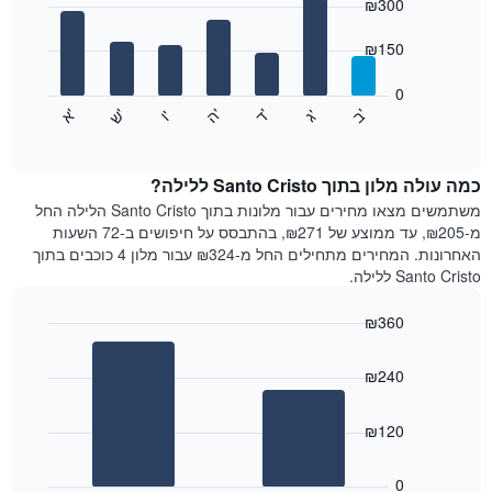
chart
₪300
1
with
ציר
7
₪150
X
bars.
המציגים
חודשים.
0
התרשים
התרשים
'
'
'
'
'
'
ש
'
א
ה
ד
ב
ג
ו
הבא
End
כולל
of
מציג
interactive
1
את
chart
ציר
מחיר
כמה עולה מלון בתוך Santo Cristo ללילה?
Y
הממוצע
משתמשים מצאו מחירים עבור מלונות בתוך Santo Cristo הלילה החל
המציגים
של
מ-₪205, עד ממוצע של ₪271, בהתבסס על חיפושים ב-72 השעות
את
חדר
האחרונות. המחירים מתחילים החל מ-₪324 עבור מלון 4 כוכבים בתוך
המחיר
לכל
Santo Cristo ללילה.
הממוצע
יום
של
בשבוע
חדר
₪360
התרשים
Bar
כולל
Chart
graphic.
chart
1
₪240
with
ציר
2
X
bars.
₪120
המציגים
את
התרשים
ימי
הבא
0