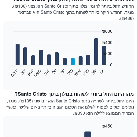
החודש הזול ביותר להזמין מלון בתוך Santo Cristo הוא מאי (₪136).
מנגד, החודש היקר ביותר לשהות בתוך Santo Cristo הוא פברואר
(₪486).
₪600
Bar
Chart
₪400
graphic.
chart
with
12
₪200
bars.
0
התרשים
'
'
מרץ
'
מאי
יוני
יולי
'
'
'
'
'
י
נ
ו
פ
ב​​​​​​​
א
פ
ר
א
ו
ג
ס
פ
ט
א
ו
ק
נ
ו
ב
ד
צ
מ
הבא
End
of
מציג
interactive
את
chart
מחיר
מהו היום הזול ביותר לשהות במלון בתוך Santo Cristo?
הממוצע
היום הזול ביותר לשהייה בתוך Santo Cristo הוא יום שני (₪135). מנגד,
של
נוסעים יכולים לצפות לשלם את הסכום הגבוה ביותר ב-יום שלישי, כאשר
חדר
המחיר הממוצע ללילה הוא ₪390.
בכל
חודש
₪450
התרשים
Bar
כולל
Chart
graphic.