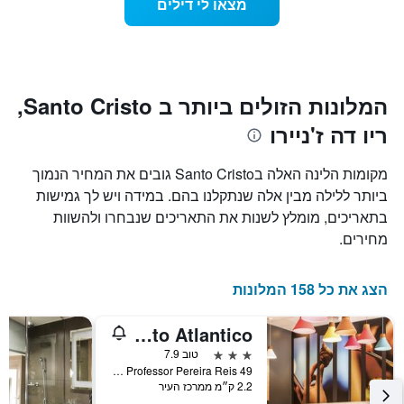
מצאו לי דילים
כולל
שמתקרב
1
מועד
ציר
השהות
Y
התרשים
כולל1
המציגים
את
ציר
המלונות הזולים ביותר ב Santo Cristo,
X
המחיר
ריו דה ז'ניירו
הממוצע
המציגים
של
את
חדר
מספר
מקומות הלינה האלה בSanto Cristo גובים את המחיר הנמוך
הימים
במהלך
ביותר ללילה מבין אלה שנתקלנו בהם. במידה ויש לך גמישות
סוף
שנותרו
בתאריכים, מומלץ לשנות את התאריכים שנבחרו ולהשוות
עד
השבוע
זה
למועד
מחירים.
השהות
שנמצא
בימים
התרשים
כולל
האחרונים
הצג את כל 158 המלונות
1
ציר
ibis Rio Porto Atlantico
Y
המציג
3 כוכבים
טוב 7.9
את
Avenida Professor Pereira Reis 49, ריו דה ז'ניירו, ברזיל
2.2 ק״מ ממרכז העיר
מחיר