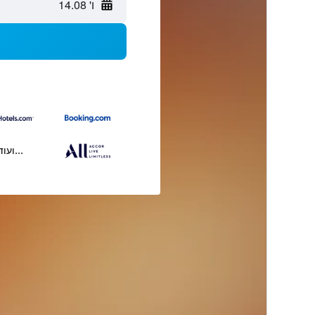
ו' 14.08
...ועוד