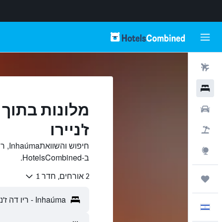
טיסות
מלונות
רכבים
ז'ניירו
חבילות
חיפו
Explore
ב-HotelsCombined.
2 אורחים, חדר 1
טיולים ונסיעות
עִבְרִית