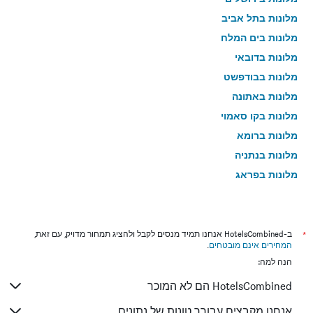
מלונות בתל אביב
מלונות בים המלח
מלונות בדובאי
מלונות בבודפשט
מלונות באתונה
מלונות בקו סאמוי
מלונות ברומא
מלונות בנתניה
מלונות בפראג
מלונות בטבריה
מלונות בטוקיו
מלונות בניו יורק
*
ב-HotelsCombined אנחנו תמיד מנסים לקבל ולהציג תמחור מדויק, עם זאת,
המחירים אינם מובטחים
.
מלונות בבנגקוק
הנה למה:
מלונות בלונדון
HotelsCombined הם לא המוכר
מלונות בבוקרשט
מלונות בפאפוס
אנחנו מקבצים עבורך טונות של נתונים