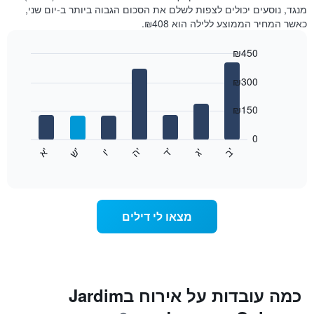
מנגד, נוסעים יכולים לצפות לשלם את הסכום הגבוה ביותר ב-יום שני,
כאשר המחיר הממוצע ללילה הוא ₪408.
₪450
Bar
Chart
graphic.
chart
₪300
with
7
₪150
bars.
0
התרשים
'
'
'
'
'
'
ש
'
א
ה
ד
ב
ג
ו
הבא
End
of
מציג
interactive
את
chart
מחיר
הממוצע
מצאו לי דילים
של
חדר
לכל
יום
בשבוע
התרשים
כמה עובדות על אירוח בJardim
כולל