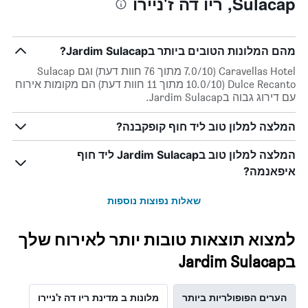
Sulacap, ריו דה ז'ניירו
1
ציר
X
המציגים
מהם המלונות הטובים ביותר בJardim Sulacap?
את
ימי
Caravellas Hotel (7.0/10 מתוך 76 חוות דעת) וגם Sulacap
השבוע.
Dulce Recanto (10.0/10 מתוך 11 חוות דעת) הם מקומות אירוח
התרשים
עם דירוג גבוה בJardim Sulacap.
כולל
1
המלצה למלון טוב ליד חוף קופקבנה?
ציר
Y
המלצה למלון טוב בJardim Sulacap ליד חוף
המציג
את
איפאנמה?
מחיר
הממוצע
שאלות נפוצות נוספות
של
חדר
למצוא תוצאות טובות יותר לאירוח שלך
בJardim Sulacap
הערים הפופולריות ביותר
מלונות ב מדינת ריו דה ז'ניירו