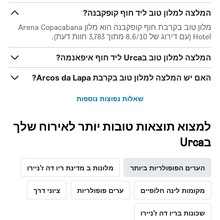
המציגים
המלצה למלון טוב ליד חוף קופקבנה?
את
ימי
מלון טוב בקרבת חוף קופקבנה הוא מלון Arena Copacabana
השבוע.
Hotel (עם דירוג של 8.6/10 מתוך 3,783 חוות דעת).
התרשים
כולל
המלצה למלון טוב בUrca ליד חוף איפאנמה?
1
ציר
האם יש המלצה למלון טוב בקרבת Arcos da Lapa?
Y
המציג
את
שאלות נפוצות נוספות
מחיר
הממוצע
למצוא תוצאות טובות יותר לאירוח שלך
של
חדר
בUrca
הערים הפופולריות ביותר
מלונות ב מדינת ריו דה ז'ניירו
מקומות לינה חלופיים
ערים פופולריות
ציוני דרך
שכונות בריו דה ז'ניירו