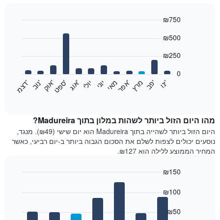
₪750
Bar
Chart
₪500
graphic.
chart
with
12
₪250
bars.
0
התרשים
'
'
מרץ
'
מאי
יוני
יולי
'
'
'
'
'
י
נ
ו
פ
ב​​​​​​​
א
פ
ר
א
ו
ג
ס
פ
ט
א
ו
ק
נ
ו
ב
ד
צ
מ
הבא
End
of
מציג
interactive
את
chart
מחיר
מהו היום הזול ביותר לשהות במלון בתוך Madureira?
הממוצע
היום הזול ביותר לשהייה בתוך Madureira הוא יום שישי (₪49). מנגד,
של
נוסעים יכולים לצפות לשלם את הסכום הגבוה ביותר ב-יום רביעי, כאשר
חדר
המחיר הממוצע ללילה הוא ₪127.
בכל
חודש
₪150
התרשים
Bar
כולל
Chart
graphic.
chart
₪100
1
with
ציר
7
₪50
X
bars.