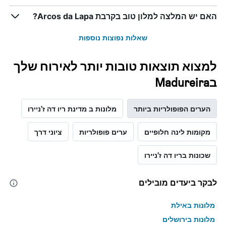
ציר
האם יש המלצה למלון טוב בקרבת Arcos da Lapa?
Y
המציג
את
שאלות נפוצות נוספות
מחיר
הממוצע
למצוא תוצאות טובות יותר לאירוח שלך
של
חדר
בMadureira
הערים הפופולריות ביותר
מלונות ב מדינת ריו דה ז'ניירו
מקומות לינה חלופיים
ערים פופולריות
ציוני דרך
שכונות בריו דה ז'ניירו
לבקר ביעדים מובילים
מלונות באילת
מלונות בירושלים