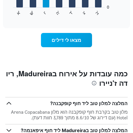
המציגים
חודשים.
0
התרשים
התרשים
'
'
'
'
'
'
ש
'
א
ה
ד
ב
ג
ו
הבא
End
כולל
of
מציג
interactive
1
את
chart
ציר
מחיר
Y
הממוצע
מצאו לי דילים
המציגים
של
את
חדר
המחיר
לכל
הממוצע
יום
של
בשבוע
חדר
התרשים
כמה עובדות על אירוח בMadureira, ריו
כולל
דה ז'ניירו
1
ציר
X
המציגים
המלצה למלון טוב ליד חוף קופקבנה?
את
ימי
מלון טוב בקרבת חוף קופקבנה הוא מלון Arena Copacabana
השבוע.
Hotel (עם דירוג של 8.6/10 מתוך 3,789 חוות דעת).
התרשים
כולל
המלצה למלון טוב בMadureira ליד חוף איפאנמה?
1