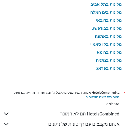
מלונות בתל אביב
מלונות בים המלח
מלונות בדובאי
מלונות בבודפשט
מלונות באתונה
מלונות בקו סאמוי
מלונות ברומא
מלונות בנתניה
מלונות בפראג
מלונות בטבריה
מלונות בטוקיו
מלונות בניו יורק
*
ב-HotelsCombined אנחנו תמיד מנסים לקבל ולהציג תמחור מדויק, עם זאת,
המחירים אינם מובטחים
.
מלונות בבנגקוק
הנה למה:
מלונות בלונדון
HotelsCombined הם לא המוכר
מלונות בבוקרשט
מלונות בפאפוס
אנחנו מקבצים עבורך טונות של נתונים