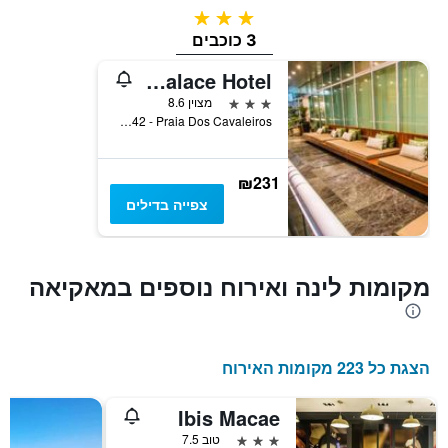
3 כוכבים
3 כוכבים
Royal Macaé Palace Hotel
3 כוכבים
מצוין 8.6
Avenida Atlântica, 1642 - Praia Dos Cavaleiros, מאקיאה, ברזיל
₪231
צפייה בדילים
מקומות לינה ואירוח נוספים במאקיאה
הצגת כל 223 מקומות האירוח
Ibis Macae
3 כוכבים
טוב 7.5