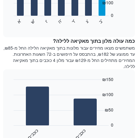
₪100
X
bars.
המציגים
חודשים.
0
התרשים
התרשים
'
'
'
'
'
'
ש
'
א
ה
ד
ב
ג
ו
הבא
End
כולל
of
מציג
interactive
1
את
chart
ציר
מחיר
כמה עולה מלון בתוך מאקיאה ללילה?
Y
הממוצע
משתמשים מצאו מחירים עבור מלונות בתוך מאקיאה הלילה החל מ-₪85,
המציגים
של
עד ממוצע של ₪182, בהתבסס על חיפושים ב-72 השעות האחרונות.
את
חדר
המחירים מתחילים החל מ-₪129 עבור מלון 4 כוכבים בתוך מאקיאה
המחיר
לכל
ללילה.
הממוצע
יום
של
בשבוע
חדר
₪150
התרשים
Bar
כולל
Chart
graphic.
chart
1
₪100
with
ציר
2
X
bars.
₪50
המציגים
את
התרשים
ימי
הבא
0
השבוע.
מציג
כ
ם
כ
ם
התרשים
את