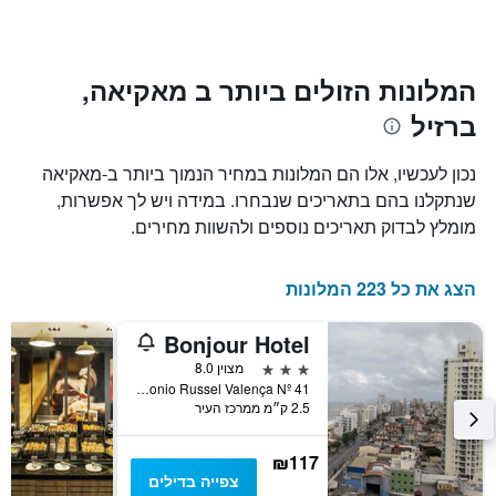
ציר
השהות
Y
התרשים
כולל1
המציגים
את
ציר
המלונות הזולים ביותר ב מאקיאה,
X
המחיר
ברזיל
הממוצע
המציגים
של
את
חדר
מספר
נכון לעכשיו, אלו הם המלונות במחיר הנמוך ביותר ב-מאקיאה
הימים
במהלך
שנתקלנו בהם בתאריכים שנבחרו. במידה ויש לך אפשרות,
סוף
שנותרו
מומלץ לבדוק תאריכים נוספים ולהשוות מחירים.
עד
השבוע
זה
למועד
השהות
שנמצא
הצג את כל 223 המלונות
בימים
התרשים
כולל
האחרונים
1
Bonjour Hotel
ציר
3 כוכבים
מצוין 8.0
Y
Rua Antonio Russel Valença Nº 41, מאקיאה, ברזיל
המציג
2.5 ק״מ ממרכז העיר
את
מחיר
הממוצע
₪117
של
צפייה בדילים