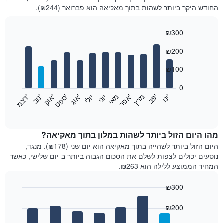
החודש היקר ביותר לשהות בתוך מאקיאה הוא פברואר (₪244).
₪300
Bar
Chart
₪200
graphic.
chart
with
12
₪100
bars.
0
התרשים
'
'
מרץ
'
מאי
יוני
יולי
'
'
'
'
'
י
נ
ו
פ
ב​​​​​​​
א
פ
ר
א
ו
ג
ס
פ
ט
א
ו
ק
נ
ו
ב
ד
צ
מ
הבא
End
of
מציג
interactive
את
chart
מחיר
מהו היום הזול ביותר לשהות במלון בתוך מאקיאה?
הממוצע
היום הזול ביותר לשהייה בתוך מאקיאה הוא יום שני (₪178). מנגד,
של
נוסעים יכולים לצפות לשלם את הסכום הגבוה ביותר ב-יום שלישי, כאשר
חדר
המחיר הממוצע ללילה הוא ₪263.
בכל
חודש
₪300
התרשים
Bar
כולל
Chart
graphic.
chart
₪200
1
with
ציר
7