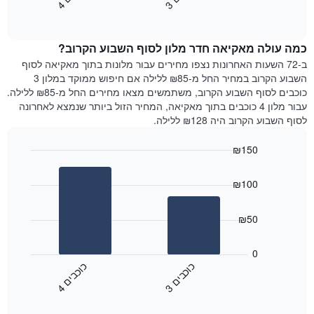
3
ו
כ
ב
י
4
ו
כ
ב
י
כולל
End
מחיר
1
of
הממוצע
interactive
ציר
של
chart
Y
כמה עולה מאקיאה חדר מלון לסוף השבוע הקרוב?
חדר
המציג
הלילה
ב-72 השעות האחרונות נצפו מחירים עבור מלונות בתוך מאקיאה לסוף
את
שנמצא
השבוע הקרוב במחיר החל מ-₪85 ללילה אם חיפוש ממוקד במלון 3
מחיר
היום
כוכבים לסוף השבוע הקרוב, משתמשים מצאו מחירים החל מ-₪85 ללילה.
הממוצע
בימים
עבור מלון 4 כוכבים בתוך מאקיאה, המחיר הזול ביותר שנמצא לאחרונה
של
האחרונים
לסוף השבוע הקרוב היה ₪128 ללילה.
חדר
השלושה,
מקובץ
₪150
לפי
Bar
Chart
דירוג
graphic.
chart
הכוכבים
₪100
with
התרשים
2
מציג
bars.
₪50
1
ציר
התרשים
X
הבא
0
המציג
מציג
כ
ם
כ
ם
קטגוריות
את
3
ו
כ
ב
י
4
ו
כ
ב
י
מלונות
End
המחיר
of
לפי
הממוצע
interactive