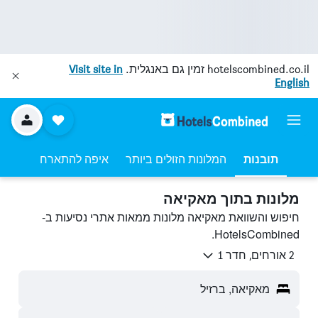
hotelscombined.co.il
זמין גם באנגלית.
Visit site in
English
תובנות
המלונות הזולים ביותר
איפה להתארח
מלונות בתוך מאקיאה
חיפוש והשוואת מאקיאה מלונות ממאות אתרי נסיעות ב-
HotelsCombined.
2 אורחים, חדר 1
מאקיאה, ברזיל