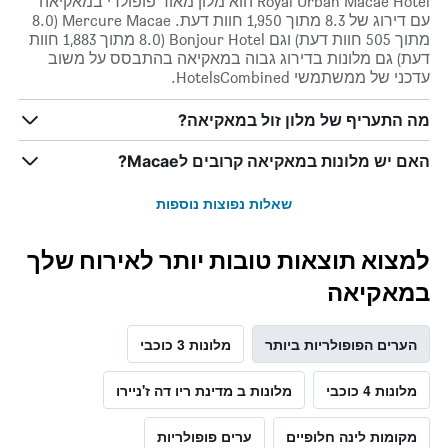
Royal Urban Macaé Hotel הוא מלון מאוד פופולרי במאקיאה
עם דירוג של 8.3 מתוך 1,950 חוות דעת. Mercure Macae (8.0
מתוך 505 חוות דעת) וגם Bonjour Hotel (8.0 מתוך 1,883 חוות
דעת) גם מלונות בדירוג גבוה במאקיאה בהתבסס על משוב
עדכני של ממשתמשי HotelsCombined.
מה התעריף של מלון זול במאקיאה?
האם יש מלונות במאקיאה קרובים לMacae?
שאלות נפוצות נוספות
למצוא תוצאות טובות יותר לאירוח שלך
במאקיאה
הערים הפופולריות ביותר
מלונות 3 כוכבי
מלונות 4 כוכבי
מלונות ב מדינת ריו דה ז'ניירו
מקומות לינה חלופיים
ערים פופולריות