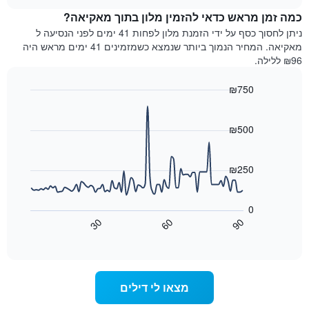
מדרגות
לחדר
chart
כוכבים.
כמה זמן מראש כדאי להזמין מלון בתוך מאקיאה?
ללילה
התרשים
הנוכחי,
ניתן לחסוך כסף על ידי הזמנת מלון לפחות 41 ימים לפני הנסיעה ל
כולל
כפי
מאקיאה. המחיר הנמוך ביותר שנמצא כשמזמינים 41 ימים מראש היה
1
שנמצא
₪96 ללילה.
ציר
בשלושת
Y
הימים
₪750
המציגים
האחרונים,
את
Line
Chart
לפי
graphic.
chart
מחיר
דירוג
with
₪500
החדר
כוכבים
90
הממוצע
התרשים
data
להלילה
points.
כולל1
₪250
שנמצא
ציר
בשלושת
X
התרשים
הימים
הבא
המציגים
0
האחרונים
מציג
קטגוריות
30
60
90
כיצד
מלונות
End
of
לפי
משתנה
interactive
דירוג
מחיר
chart
החדר
כוכבים.
ככל
התרשים
מצאו לי דילים
כולל
שמתקרב
1
מועד