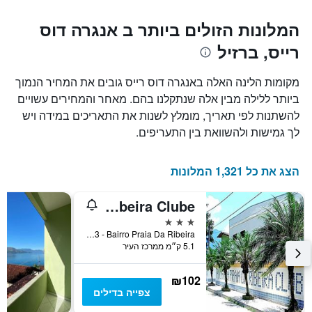
כולל1
המציגים
את
ציר
המלונות הזולים ביותר ב אנגרה דוס
X
המחיר
רייס, ברזיל
הממוצע
המציגים
של
את
חדר
מספר
מקומות הלינה האלה באנגרה דוס רייס גובים את המחיר הנמוך
הימים
במהלך
ביותר ללילה מבין אלה שנתקלנו בהם. מאחר והמחירים עשויים
סוף
שנותרו
להשתנות לפי תאריך, מומלץ לשנות את התאריכים במידה ויש
עד
השבוע
זה
למועד
לך גמישות ולהשוואת בין התעריפים.
השהות
שנמצא
בימים
התרשים
כולל
האחרונים
הצג את כל 1,321 המלונות
1
ציר
Pousada Praia Da Ribeira Clube
Y
המציג
3 כוכבים
את
Rua Del Rey, 3 - Bairro Praia Da Ribeira, אנגרה דוס רייס, ברזיל
5.1 ק״מ ממרכז העיר
מחיר
הממוצע
של
₪102
חדר
צפייה בדילים