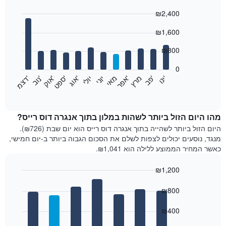
₪2,400
Bar
Chart
₪1,600
graphic.
chart
with
12
₪800
bars.
0
התרשים
'
'
מרץ
'
מאי
יוני
יולי
'
'
'
'
'
י
נ
ו
פ
ב​​​​​​​
א
פ
ר
א
ו
ג
ס
פ
ט
א
ו
ק
נ
ו
ב
ד
צ
מ
הבא
End
of
מציג
interactive
את
chart
מחיר
מהו היום הזול ביותר לשהות במלון בתוך אנגרה דוס רייס?
הממוצע
היום הזול ביותר לשהייה בתוך אנגרה דוס רייס הוא יום שבת (₪726).
של
מנגד, נוסעים יכולים לצפות לשלם את הסכום הגבוה ביותר ב-יום חמישי,
חדר
כאשר המחיר הממוצע ללילה הוא ₪1,041.
בכל
חודש
₪1,200
התרשים
Bar
כולל
Chart
graphic.
chart
₪800
1
with
ציר
7
₪400
X
bars.
המציגים