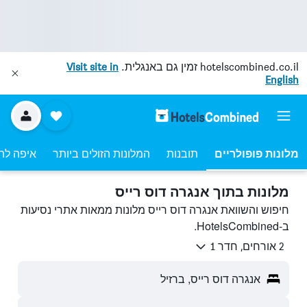
hotelscombined.co.il
זמין גם באנגלית.
Visit site in
English
מלונות פופולריים
תובנות
המלונות הזולים ביותר
איפה לה
מלונות בתוך אנגרה דוס רייס
חיפוש והשוואת אנגרה דוס רייס מלונות ממאות אתרי נסיעות
ב-HotelsCombined.
2 אורחים, חדר 1
אנגרה דוס רייס, ברזיל