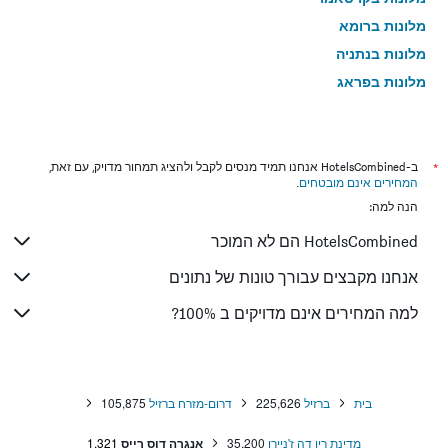
מלונות ברומא
מלונות בנתניה
מלונות בפראג
מלונות בטבריה
מלונות בטוקיו
מלונות בניו יורק
*
ב-HotelsCombined אנחנו תמיד מנסים לקבל ולהציג תמחור מדויק, עם זאת,
המחירים אינם מובטחים
.
מלונות בבנגקוק
הנה למה:
מלונות בלונדון
HotelsCombined הם לא המוכר
מלונות בבוקרשט
מלונות בפאפוס
אנחנו מקבצים עבורך טונות של נתונים
מלונות בלימסול
למה המחירים אינם מדויקים ב 100%?
מלונות בפאטונג
מלונות בפריז
מלונות בוינה
בית
ברזיל
225,626
דרום-מזרח ברזיל
105,875
מלונות בטביליסי
מדינת ריו דה ז'ניירו
35,200
אנגרה דוס רייס
1,321
מלונות באיה נאפה