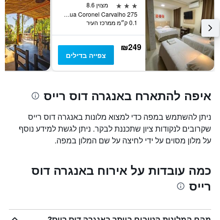
3 כוכבים
מצוין 8.6
Rua Coronel Carvalho 275, אנגרה דוס רייס, ברזיל
0.1 ק״מ ממרכז העיר
₪249
צפייה בדילים
איפה להתארח באנגרה דוס רייס
ניתן להשתמש במפה כדי למצוא מלונות באנגרה דוס רייס
שקרובים לנקודות ציון שתכננת לבקר. ניתן לגשת למידע נוסף
על מלון מסוים על ידי לחיצה על שם המלון במפה.
כמה עובדות על אירוח באנגרה דוס
רייס
מהם המלונות הטובים ביותר באנגרה דוס רייס?