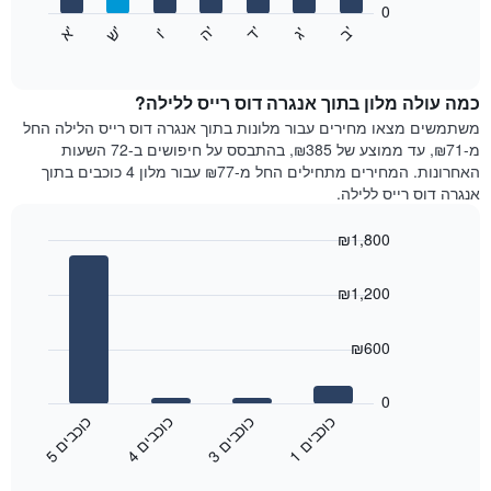
חודשים.
0
התרשים
התרשים
'
'
'
'
'
'
ש
'
א
ה
ב
ד
ג
ו
הבא
End
כולל
of
מציג
interactive
1
את
chart
ציר
מחיר
כמה עולה מלון בתוך אנגרה דוס רייס ללילה?
Y
הממוצע
משתמשים מצאו מחירים עבור מלונות בתוך אנגרה דוס רייס הלילה החל
המציגים
של
מ-₪71, עד ממוצע של ₪385, בהתבסס על חיפושים ב-72 השעות
את
חדר
האחרונות. המחירים מתחילים החל מ-₪77 עבור מלון 4 כוכבים בתוך
המחיר
לכל
אנגרה דוס רייס ללילה.
הממוצע
יום
של
בשבוע
חדר
₪1,800
התרשים
Bar
כולל
Chart
graphic.
chart
1
₪1,200
with
ציר
4
X
bars.
₪600
המציגים
את
התרשים
ימי
הבא
0
השבוע.
מציג
כ
ם
כ
ם
כ
ם
כ
ם
התרשים
את
1
ו
כ
ב
י
3
ו
כ
ב
י
4
ו
כ
ב
י
5
ו
כ
ב
י
כולל
End
מחיר
1
of
הממוצע
interactive