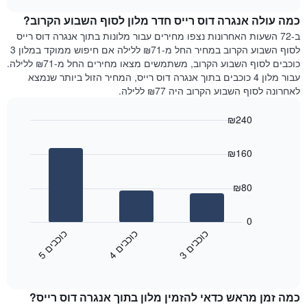
ציר
של
chart
Y
כמה עולה אנגרה דוס רייס חדר מלון לסוף השבוע הקרוב?
חדר
המציג
הלילה
ב-72 השעות האחרונות נצפו מחירים עבור מלונות בתוך אנגרה דוס רייס
את
שנמצא
לסוף השבוע הקרוב במחיר החל מ-₪71 ללילה אם חיפוש ממוקד במלון 3
מחיר
היום
כוכבים לסוף השבוע הקרוב, משתמשים מצאו מחירים החל מ-₪71 ללילה.
הממוצע
בימים
עבור מלון 4 כוכבים בתוך אנגרה דוס רייס, המחיר הזול ביותר שנמצא
של
האחרונים
לאחרונה לסוף השבוע הקרוב היה ₪77 ללילה.
חדר
השלושה,
מקובץ
₪240
לפי
Bar
Chart
דירוג
graphic.
chart
הכוכבים
₪160
with
התרשים
3
מציג
bars.
₪80
1
ציר
התרשים
X
הבא
0
המציג
מציג
כ
ם
כ
ם
כ
ם
קטגוריות
את
3
ו
כ
ב
י
4
ו
כ
ב
י
5
ו
כ
ב
י
מלונות
End
המחיר
of
לפי
הממוצע
interactive
מדרגות
לחדר
chart
כוכבים.
כמה זמן מראש כדאי להזמין מלון בתוך אנגרה דוס רייס?
ללילה
התרשים