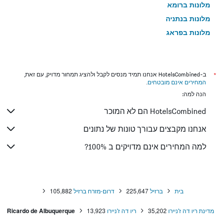
מלונות ברומא
מלונות בנתניה
מלונות בפראג
מלונות בטבריה
מלונות בטוקיו
מלונות בניו יורק
*
ב-HotelsCombined אנחנו תמיד מנסים לקבל ולהציג תמחור מדויק, עם זאת,
המחירים אינם מובטחים
.
מלונות בבנגקוק
הנה למה:
מלונות בלונדון
HotelsCombined הם לא המוכר
מלונות בבוקרשט
מלונות בפאפוס
אנחנו מקבצים עבורך טונות של נתונים
מלונות בלימסול
למה המחירים אינם מדויקים ב 100%?
מלונות בפאטונג
מלונות בפריז
מלונות בוינה
בית
ברזיל
225,647
דרום-מזרח ברזיל
105,882
מלונות בטביליסי
מדינת ריו דה ז'ניירו
35,202
ריו דה ז'ניירו
13,923
Ricardo de Albuquerque
מלונות באיה נאפה