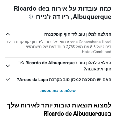
האחרונים,
מחיר
לפי
כמה עובדות על אירוח בRicardo de
החדר
דירוג
הממוצע
Albuquerque, ריו דה ז'ניירו
כוכבים
להלילה
התרשים
שנמצא
כולל1
בשלושת
ציר
הימים
המלצה למלון טוב ליד חוף קופקבנה?
X
האחרונים
המציגים
Arena Copacabana Hotel הוא מלון טוב ליד חוף קופקבנה - עם
קטגוריות
דירוג של 8.6 עם מעל 3,783 חוות דעת של משתמשי
מלונות
HotelsCombined.
לפי
דירוג
המלצה למלון טוב בRicardo de Albuquerque ליד
כוכבים.
חוף איפאנמה?
התרשים
כולל
האם יש המלצה למלון טוב בקרבת Arcos da Lapa?
1
ציר
Y
שאלות נפוצות נוספות
המציגים
את
למצוא תוצאות טובות יותר לאירוח שלך
המחיר
הממוצע
בRicardo de Albuquerque
של