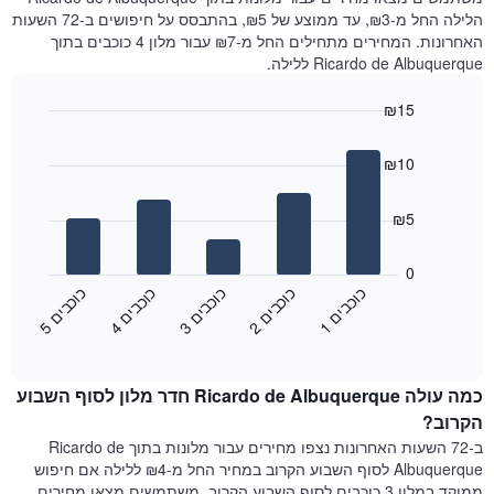
הלילה החל מ-₪3, עד ממוצע של ₪5, בהתבסס על חיפושים ב-72 השעות
האחרונות. המחירים מתחילים החל מ-₪7 עבור מלון 4 כוכבים בתוך
Ricardo de Albuquerque ללילה.
₪15
Bar
Chart
graphic.
chart
₪10
with
5
bars.
₪5
התרשים
הבא
0
מציג
כ
ם
כ
ם
כ
ם
כ
ם
כ
ם
את
3
ו
כ
ב
י
1
ו
כ
ב
י
4
ו
כ
ב
י
2
ו
כ
ב
י
5
ו
כ
ב
י
End
מחיר
of
הממוצע
interactive
של
chart
כמה עולה Ricardo de Albuquerque חדר מלון לסוף השבוע
חדר
הלילה
הקרוב?
שנמצא
ב-72 השעות האחרונות נצפו מחירים עבור מלונות בתוך Ricardo de
היום
Albuquerque לסוף השבוע הקרוב במחיר החל מ-₪4 ללילה אם חיפוש
בימים
ממוקד במלון 3 כוכבים לסוף השבוע הקרוב, משתמשים מצאו מחירים