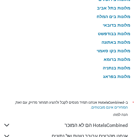
מלונות בתל אביב
מלונות בים המלח
מלונות בדובאי
מלונות בבודפשט
מלונות באתונה
מלונות בקו סאמוי
מלונות ברומא
מלונות בנתניה
מלונות בפראג
מלונות בטבריה
מלונות בטוקיו
מלונות בניו יורק
*
ב-HotelsCombined אנחנו תמיד מנסים לקבל ולהציג תמחור מדויק, עם זאת,
המחירים אינם מובטחים
.
מלונות בבנגקוק
הנה למה:
מלונות בלונדון
HotelsCombined הם לא המוכר
מלונות בבוקרשט
מלונות בפאפוס
אנחנו מקבצים עבורך טונות של נתונים