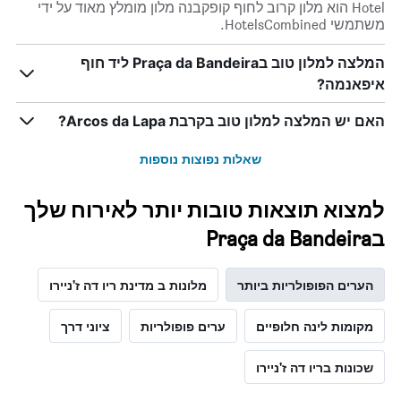
השבוע.
Hotel הוא מלון קרוב לחוף קופקבנה מלון מומלץ מאוד על ידי
התרשים
משתמשי HotelsCombined.
כולל
1
המלצה למלון טוב בPraça da Bandeira ליד חוף
ציר
איפאנמה?
Y
המציג
את
האם יש המלצה למלון טוב בקרבת Arcos da Lapa?
מחיר
הממוצע
שאלות נפוצות נוספות
של
חדר
למצוא תוצאות טובות יותר לאירוח שלך
בPraça da Bandeira
הערים הפופולריות ביותר
מלונות ב מדינת ריו דה ז'ניירו
מקומות לינה חלופיים
ערים פופולריות
ציוני דרך
שכונות בריו דה ז'ניירו