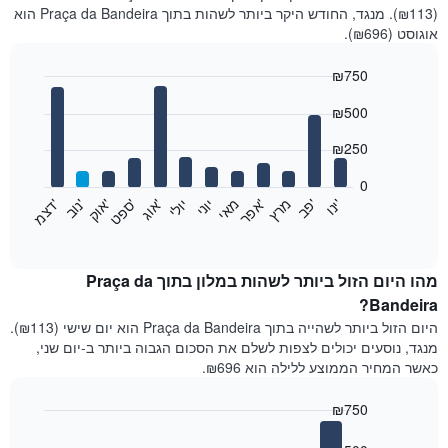
(₪113). מנגד, החודש היקר ביותר לשהות בתוך Praça da Bandeira הוא
אוגוסט (₪696).
₪750
Bar
Chart
₪500
graphic.
chart
with
12
₪250
bars.
0
התרשים
'
'
מרץ
'
מאי
יוני
יולי
'
'
'
'
'
י
נ
ו
פ
ב​​​​​​​
א
פ
ר
א
ו
ג
ס
פ
ט
א
ו
ק
נ
ו
ב
ד
צ
מ
הבא
End
of
מציג
interactive
את
chart
מחיר
מהו היום הזול ביותר לשהות במלון בתוך Praça da
הממוצע
Bandeira?
של
היום הזול ביותר לשהייה בתוך Praça da Bandeira הוא יום שישי (₪113).
חדר
מנגד, נוסעים יכולים לצפות לשלם את הסכום הגבוה ביותר ב-יום שני,
בכל
כאשר המחיר הממוצע ללילה הוא ₪696.
חודש
התרשים
₪750
כולל
1
Bar
Chart
graphic.
chart