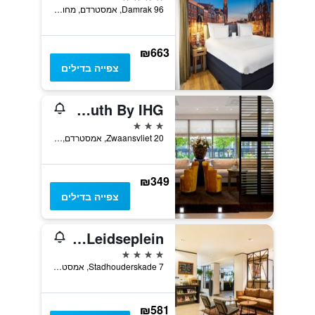
Damrak 96, אמסטרדם, מחוז צפון הולנד, הולנד
₪663
צפייה בדילים
Holiday Inn Express Amsterdam - South By IHG
3 כוכבים
Zwaansvliet 20, אמסטרדם, מחוז צפון הולנד, הולנד
₪349
צפייה בדילים
NH Amsterdam Leidseplein
4 כוכבים
Stadhouderskade 7, אמסטרדם, מחוז צפון הולנד, הולנד
₪581