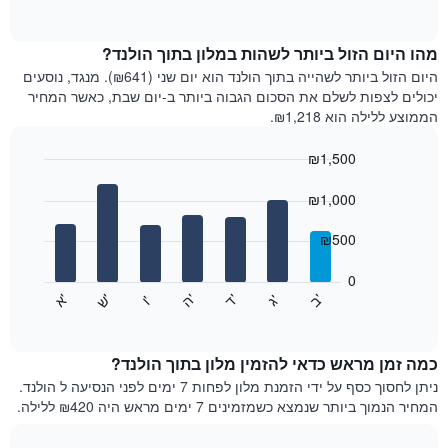
of
מציג
X
interactive
את
chart
המציגים
מחיר
מהו היום הזול ביותר לשהות במלון בתוך הולנד?
קטגוריות
הממוצע
מלונות
היום הזול ביותר לשהייה בתוך הולנד הוא יום שני (₪641). מנגד, נוסעים
של
לפי
יכולים לצפות לשלם את הסכום הגבוה ביותר ב-יום שבת, כאשר המחיר
חדר
דירוג
הממוצע ללילה הוא ₪1,218.
בכל
כוכבים.
חודש
התרשים
₪1,500
התרשים
מציג
Bar
כולל
Chart
1
graphic.
chart
₪1,000
1
ציר
with
ציר
Y
7
₪500
X
bars.
עם
המציגים
המחיר
חודשים.
0
הממוצע
התרשים
התרשים
'
'
'
'
'
'
ש
'
א
ה
ב
ד
ג
ו
הבא
לחדר
End
כולל
of
זוגי
מציג
interactive
1
את
בשלושת
chart
ציר
מחיר
הימים
כמה זמן מראש כדאי להזמין מלון בתוך הולנד?
Y
הממוצע
האחרונים
ניתן לחסוך כסף על ידי הזמנת מלון לפחות 7 ימים לפני הנסיעה ל הולנד.
המציגים
של
המחיר הנמוך ביותר שנמצא כשמזמינים 7 ימים מראש היה ₪420 ללילה.
את
חדר
המחיר
לכל