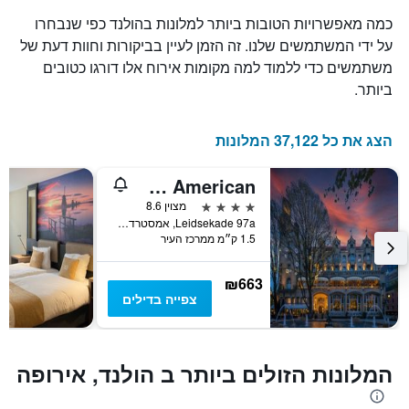
את
כמה מאפשרויות הטובות ביותר למלונות בהולנד כפי שנבחרו
מספר
הימים
על ידי המשתמשים שלנו. זה הזמן לעיין בביקורות וחוות דעת של
שנותרו
משתמשים כדי ללמוד למה מקומות אירוח אלו דורגו כטובים
עד
ביותר.
למועד
השהות
התרשים
הצג את כל 37,122 המלונות
כולל
1
ציר
Clayton Hotel Amsterdam American
Y
4 כוכבים
מצוין 8.6
המציג
Leidsekade 97a, אמסטרדם, מחוז צפון הולנד, הולנד
את
1.5 ק״מ ממרכז העיר
מחיר
הממוצע
₪663
של
צפייה בדילים
חדר
המלונות הזולים ביותר ב הולנד, אירופה