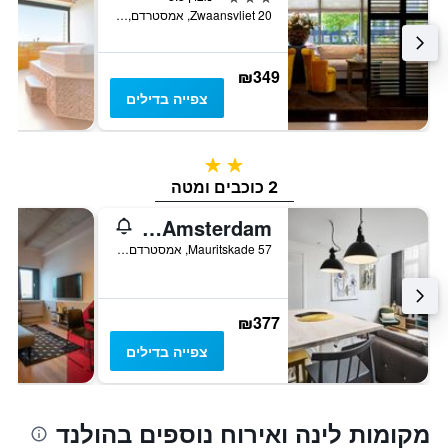
Zwaansvliet 20, אמסטרדם, מחוז צפון הולנד, הולנד
₪349
צפייה בדילים
2 כוכבים
2 כוכבים ומטה
Generator Amsterdam
Mauritskade 57, אמסטרדם, מחוז צפון הולנד, הולנד
₪377
צפייה בדילים
מקומות לינה ואירוח נוספים בהולנד