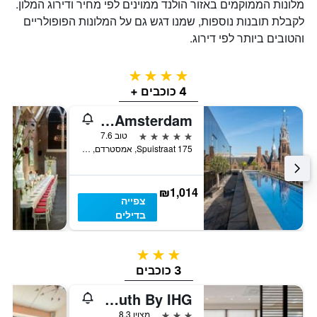
מלונות הממוקמים באזור הולנד ממוינים לפי מחיר ודירוג המלון.
לקבלת תובנות נוספות, שמנו דגש גם על המלונות הפופולריים
והטובים ביותר לפי דירוג.
4 כוכבים
4 כוכבים +
W Amsterdam
5 כוכבים
טוב 7.6
Spuistraat 175, אמסטרדם, מחוז צפון הולנד, הולנד
₪1,014
צפייה
בדילים
3 כוכבים
3 כוכבים
Holiday Inn Express Amsterdam - South By IHG
3 כוכבים
מצוין 8.3