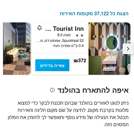
הצגת כל 37,122 מקומות האירוח
Hotel Tourist Inn
2 כוכבים
מצוין 8.0
Spuistraat 52, אמסטרדם, מחוז צפון הולנד, הולנד
0.4 ק״מ ממרכז העיר
₪372
צפייה בדילים
איפה להתארח בהולנד
ניתן לנווט לאזורים בהולנד שבהם תכננת לבקר כדי למצוא
מלונות בקרבת מקום. לחיצה על שם מקום הלינה והאירוח
תבטל את הנעילה של מידע נוסף ותאפשר לך להזמין את המלון
המסוים הזה.