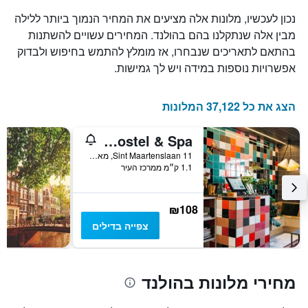
נכון לעכשיו, מלונות אלה מציעים את המחיר הנמוך ביותר ללילה
מבין אלה שנתקלנו בהם בהולנד. המחירים עשויים להשתנות
בהתאם לתאריכים שנבחרו, אז מומלץ להתמש בחיפוש ולבדוק
אפשרויות נוספות במידה ויש לך גמישות.
הצג את כל 37,122 המלונות
The Green Elephant Hostel & Spa
11 Sint Maartenslaan, מאסטריכט, מחוז לימבורג, הולנד
1.1 ק״מ ממרכז העיר
₪108
צפייה בדילים
מחירי מלונות בהולנד