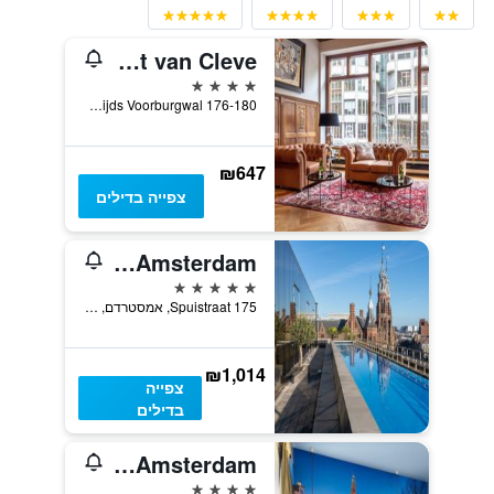
Hotel Die Port van Cleve
4 כוכבים
Nieuwezijds Voorburgwal 176-180, אמסטרדם, מחוז צפון הולנד, הולנד
₪647
צפייה בדילים
W Amsterdam
5 כוכבים
Spuistraat 175, אמסטרדם, מחוז צפון הולנד, הולנד
₪1,014
צפייה
בדילים
Swissôtel Amsterdam
4 כוכבים