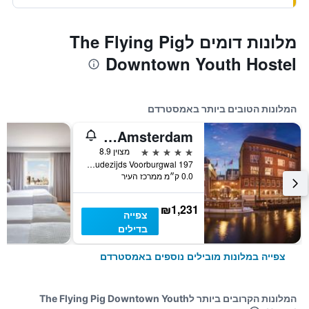
מלונות דומים לThe Flying Pig
Downtown Youth Hostel
המלונות הטובים ביותר באמסטרדם
Sofitel Legend The Grand Amsterdam
5 כוכבים
מצוין 8.9
Oudezijds Voorburgwal 197, אמסטרדם, מחוז צפון הולנד, הולנד
0.0 ק״מ ממרכז העיר
₪1,231
צפייה
בדילים
צפייה במלונות מובילים נוספים באמסטרדם
המלונות הקרובים ביותר לThe Flying Pig Downtown Youth