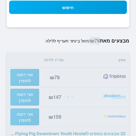
חיפוש
מבצעים מאת
₪78
/
הזול ביותר תעריף ללילה
ספק
סה"כ ללילה
אני רוצה
₪78
להזמין
אני רוצה
₪147
להזמין
אני רוצה
₪159
להזמין
32 מבצעים נוספים לThe Flying Pig Downtown Youth Hostel