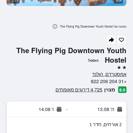
אחר
1/19
א
תמונה של The Flying Pig Downtown Youth Hostel
The Flying Pig Downtown Youth
Hostel
הוסטל
2 כוכבים
אמסטרדם, הולנד
+31 204 206 822
מצוין
4,725 דירוגים מאומתים
8.0
ה' 13.08
-
ו' 14.08
2 אורחים, חדר 1