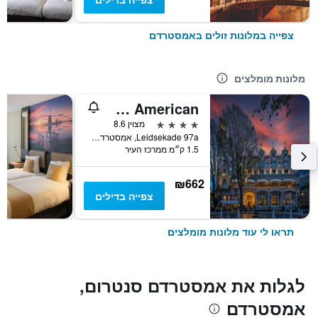
צפייה במלונות זולים באמסטרדם
מלונות מומלצים
Clayton Hotel Amsterdam American
4 כוכבים
מצוין 8.6
Leidsekade 97a, אמסטרדם, מחוז צפון הולנד, הולנד
1.5 ק״מ ממרכז העיר
₪662
צפייה בדילים
תראו לי עוד מלונות מומלצים
לגלות את אמסטרדם סנטרום,
אמסטרדם