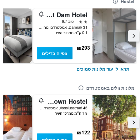
Hostel
Budget Dam Hotel
2 כוכבים
טוב 6.7
Damrak 31, אמסטרדם, מחוז צפון הולנד, הולנד
0.1 ק״מ ממרכז העיר
₪293
צפייה בדילים
תראו לי עוד מלונות סמוכים
מלונות זולים באמסטרדם
The Flying Pig Uptown Hostel
Vossiusstraat 46, אמסטרדם, מחוז צפון הולנד, הולנד
1.9 ק״מ ממרכז העיר
₪122
צפייה בדילים