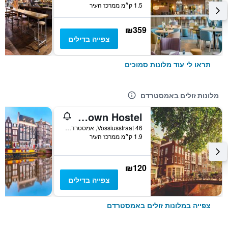
1.5 ק״מ ממרכז העיר
₪359
צפייה בדילים
תראו לי עוד מלונות סמוכים
מלונות זולים באמסטרדם
The Flying Pig Uptown Hostel
Vossiusstraat 46, אמסטרדם, מחוז צפון הולנד, הולנד
1.9 ק״מ ממרכז העיר
₪120
צפייה בדילים
צפייה במלונות זולים באמסטרדם