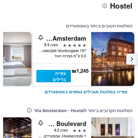
Hostel
המלונות הטובים ביותר באמסטרדם
Sofitel Legend The Grand Amsterdam
5 כוכבים
מצוין 8.9
Oudezijds Voorburgwal 197, אמסטרדם, מחוז צפון הולנד, הולנד
0.0 ק״מ ממרכז העיר
₪1,245
צפייה
בדילים
צפייה במלונות מובילים נוספים באמסטרדם
המלונות הקרובים ביותר לVia Amsterdam - Hostel
Hampton by Hilton Amsterdam/Arena Boulevard
3 כוכבים
מצוין 8.2
Hoekenrode 1, אמסטרדם, מחוז צפון הולנד, הולנד