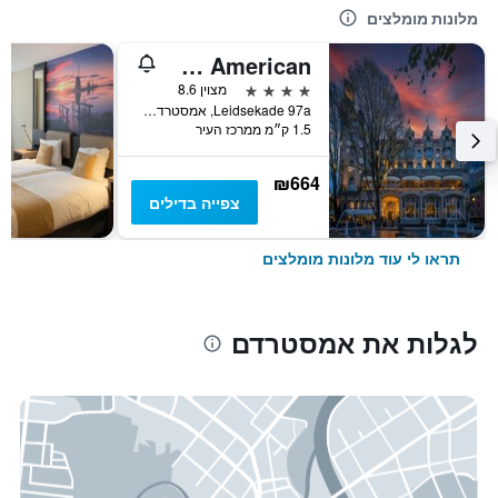
מלונות מומלצים
Clayton Hotel Amsterdam American
4 כוכבים
מצוין 8.6
Leidsekade 97a, אמסטרדם, מחוז צפון הולנד, הולנד
1.5 ק״מ ממרכז העיר
₪664
צפייה בדילים
תראו לי עוד מלונות מומלצים
לגלות את אמסטרדם