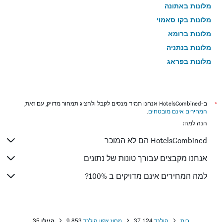
מלונות באתונה
מלונות בקו סאמוי
מלונות ברומא
מלונות בנתניה
מלונות בפראג
מלונות בטבריה
מלונות בטוקיו
מלונות בניו יורק
*
ב-HotelsCombined אנחנו תמיד מנסים לקבל ולהציג תמחור מדויק, עם זאת,
המחירים אינם מובטחים
.
מלונות בבנגקוק
הנה למה:
מלונות בלונדון
HotelsCombined הם לא המוכר
מלונות בבוקרשט
מלונות בפאפוס
אנחנו מקבצים עבורך טונות של נתונים
מלונות בלימסול
למה המחירים אינם מדויקים ב 100%?
מלונות בפאטונג
מלונות בפריז
מלונות בוינה
בית
הולנד
37,124
מחוז צפון הולנד
9,853
היילו
35