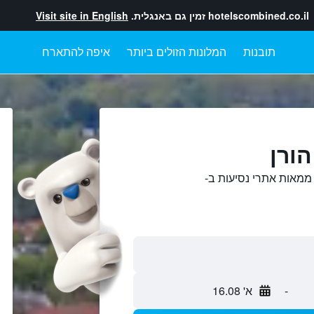
hotelscombined.co.il
זמין גם באנגלית.
Visit site in English
תובנות
המלונות הזולים ביותר
איפה להתארח
הורן
 ממאות אתרי נסיעות ב-
-
א' 16.08