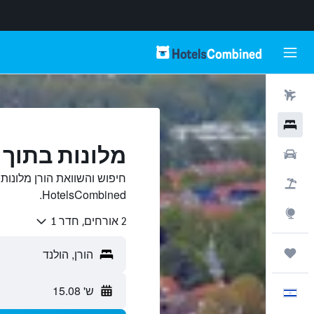
טיסות
מלונות
מלונות בתוך 
רכבים
חיפוש והשוואת הורן מלונות
חבילות
HotelsCombined.
Explore
2 אורחים, חדר 1
טיולים ונסיעות
ש' 15.08
עִבְרִית