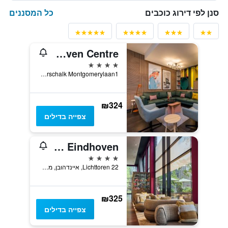
כל המסננים
סנן לפי דירוג כוכבים
Holiday Inn Eindhoven Centre
4 כוכבים
Veldmaarschalk Montgomerylaan1, איינדהובן, מחוז צפון בראבנט, הולנד
₪324
צפייה בדילים
Westcord Hotel Eindhoven
4 כוכבים
Lichttoren 22, איינדהובן, מחוז צפון בראבנט, הולנד
₪325
צפייה בדילים