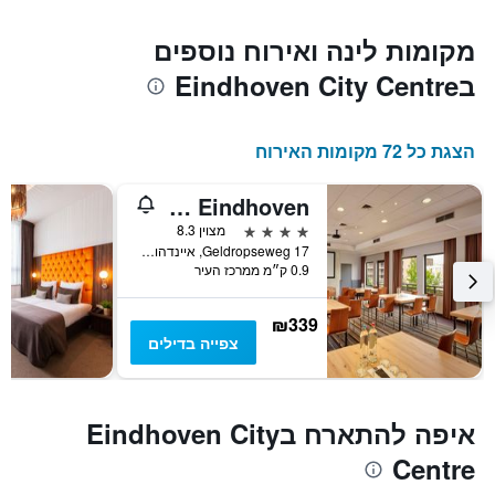
מקומות לינה ואירוח נוספים
בEindhoven City Centre
הצגת כל 72 מקומות האירוח
Park Plaza Eindhoven
4 כוכבים
מצוין 8.3
Geldropseweg 17, איינדהובן, מחוז צפון בראבנט, הולנד
0.9 ק״מ ממרכז העיר
₪339
צפייה בדילים
איפה להתארח בEindhoven City
Centre