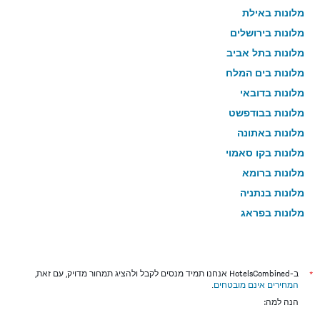
מלונות באילת
מלונות בירושלים
מלונות בתל אביב
מלונות בים המלח
מלונות בדובאי
מלונות בבודפשט
מלונות באתונה
מלונות בקו סאמוי
מלונות ברומא
מלונות בנתניה
מלונות בפראג
מלונות בטבריה
מלונות בטוקיו
מלונות בניו יורק
*
ב-HotelsCombined אנחנו תמיד מנסים לקבל ולהציג תמחור מדויק, עם זאת,
המחירים אינם מובטחים
.
מלונות בבנגקוק
הנה למה:
מלונות בלונדון