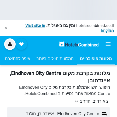
hotelscombined.co.il
זמין גם באנגלית.
Visit site in
English
מלונות פופולריים
המלונות הזולים ביותר
איפה להתארח
מלונות בקרבת מקום Eindhoven City Centre,
איינדהובן
חיפוש והשוואתמלונות בקרבת מקום Eindhoven City
Centre ממאות אתרי נסיעות ב-HotelsCombined.
2 אורחים, חדר 1
Eindhoven City Centre - איינדהובן, הולנד