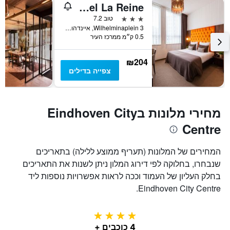
Hotel La Reine
3 כוכבים
טוב 7.2
Wilhelminaplein 3, איינדהובן, מחוז צפון בראבנט, הולנד
0.5 ק״מ ממרכז העיר
₪204
צפייה בדילים
מחירי מלונות בEindhoven City
Centre
המחירים של המלונות (תעריף ממוצע ללילה) בתאריכים
שנבחרו, בחלוקה לפי דירוג המלון ניתן לשנות את התאריכים
בחלק העליון של העמוד וככה לראות אפשרויות נוספות ליד
Eindhoven City Centre.
4 כוכבים
4 כוכבים +