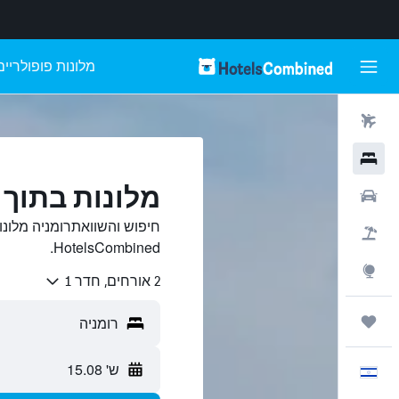
מלונות פופולריים
טיסות
מלונות
מלונות בתוך 
רכבים
חיפוש והשוואתרומניה מלונו
חבילות
HotelsCombined.
Explore
2 אורחים, חדר 1
טיולים ונסיעות
ש' 15.08
עִבְרִית