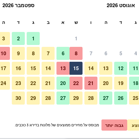
אוגוסט 2026
ספטמבר 2026
ש
ג
ד
ה
ו
ש
א
ב
ג
ד
ה
3
2
1
1
תעריף ללילה
10
9
8
7
6
8
7
6
5
4
בריכה
כ ללילה
17
16
15
14
13
15
14
13
12
11
₪98
אני רוצה להזמין
24
23
22
21
20
22
21
20
19
18
30
29
28
27
29
28
27
26
25
תמונה של W Amsterdam
₪99
אני רוצה להזמין
₪99
אני רוצה להזמין
צע
גבוה יותר
מבוסס על מחירים ממוצעים של מלונות בדירוג 3 כוכבים.