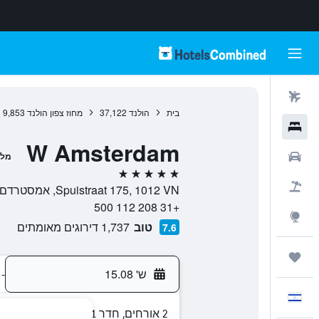
טיסות
בית
הולנד
37,122
מחוז צפון הולנד
9,853
מלונות
W Amsterdam
רכבים
מלו
5 כוכבים
חבילות
Spuistraat 175, 1012 VN, אמסטרדם, מחוז צפון הולנד, הולנד
+31 208 112 500
Explore
טוב
1,737 דירוגים מאומתים
7.6
טיולים ונסיעות
ש' 15.08
-
עִבְרִית
2 אורחים, חדר 1