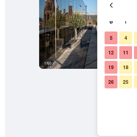
ו
ש
5
4
12
11
1/60
טרקלין
19
18
26
25