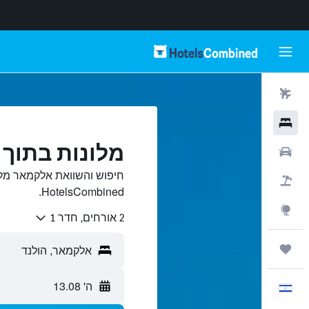
טיסות
מלונות
מלונות בתוך
רכבים
חיפוש והשוואת אלקמאר מלו
חבילות
HotelsCombined.
Explore
2 אורחים, חדר 1
טיולים ונסיעות
ה' 13.08
עִבְרִית