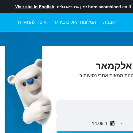
hotelscombined.co.il
זמין גם באנגלית.
Visit site in English
תובנות
המלונות הזולים ביותר
איפה להתארח
 אלקמאר
נות ממאות אתרי נסיעות ב-
-
ו' 14.08