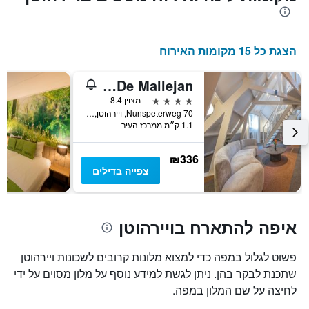
במהלך
סוף
השבוע
זה
הצגת כל 15 מקומות האירוח
שנמצא
בימים
Fletcher Hotel-Restaurant De Mallejan
האחרונים
4 כוכבים
מצוין 8.4
Nunspeterweg 70, ויירהוטן, מחוז חלדרלנד, הולנד
1.1 ק״מ ממרכז העיר
₪336
צפייה בדילים
איפה להתארח בויירהוטן
פשוט לגלול במפה כדי למצוא מלונות קרובים לשכונות ויירהוטן
שתכנת לבקר בהן. ניתן לגשת למידע נוסף על מלון מסוים על ידי
לחיצה על שם המלון במפה.