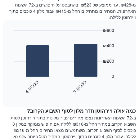
מ-₪428, עד ממוצע של ₪523, בהתבסס על חיפושים ב-72 השעות
האחרונות. המחירים מתחילים החל מ-₪415 עבור מלון 4 כוכבים בתוך
ויירהוטן ללילה.
₪600
Bar
Chart
graphic.
chart
₪400
with
2
bars.
₪200
התרשים
הבא
0
מציג
כ
ם
כ
ם
את
3
ו
כ
ב
י
4
ו
כ
ב
י
End
מחיר
of
הממוצע
interactive
של
chart
כמה עולה ויירהוטן חדר מלון לסוף השבוע הקרוב?
חדר
הלילה
ב-72 השעות האחרונות נצפו מחירים עבור מלונות בתוך ויירהוטן לסוף
שנמצא
השבוע הקרוב במחיר החל מ-₪316 ללילה אם חיפוש ממוקד במלון 3
היום
כוכבים לסוף השבוע הקרוב, משתמשים מצאו מחירים החל מ-₪316
בימים
ללילה. עבור מלון 4 כוכבים בתוך ויירהוטן, המחיר הזול ביותר שנמצא