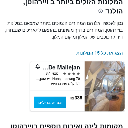
המלונות הזולים ביותר ב ויירהוטן,
מחיר
דירוג
הולנד
החדר
כוכבים
הממוצע
התרשים
להלילה
כולל1
נכון לעכשיו, אלו הם המחירים הנמוכים ביותר שמצאנו במלונות
שנמצא
ציר
בויירהוטן. המחירים בדרך משתנים בהתאם לתאריכים שנבחרו,
בשלושת
X
הימים
דירוג הכוכבים של המלון ומיקום המלון.
המציגים
האחרונים
קטגוריות
מלונות
הצג את כל 15 המלונות
לפי
דירוג
כוכבים.
Fletcher Hotel-Restaurant De Mallejan
התרשים
4 כוכבים
מצוין 8.4
כולל
Nunspeterweg 70, ויירהוטן, מחוז חלדרלנד, הולנד
1
1.1 ק״מ ממרכז העיר
ציר
Y
₪336
המציגים
צפייה בדילים
את
המחיר
הממוצע
של
מקומות לינה ואירוח נוספים בויירהוטן
חדר