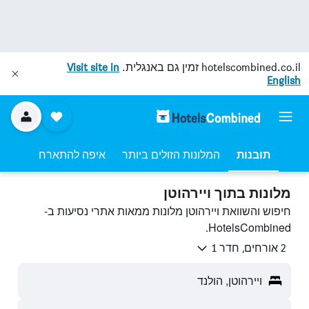
hotelscombined.co.il
זמין גם באנגלית.
Visit site in
English
תובנות
המלונות הזולים ביותר
איפה להתארח
מלונות בתוך ויירהוטן
חיפוש והשוואת ויירהוטן מלונות ממאות אתרי נסיעות ב-
HotelsCombined.
2 אורחים, חדר 1
ויירהוטן, הולנד