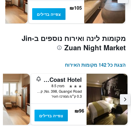
₪105
צפייה בדילים
מקומות לינה ואירוח נוספים בJin-
Zuan Night Market
הצגת כל 142 מקומות האירוח
The Blue Coast Hotel
3 כוכבים
מצוין 8.5
No. 398, Guangxi Road, קאושיונג, טייוואן
0.3 ק״מ ממרכז העיר
₪96
צפייה בדילים