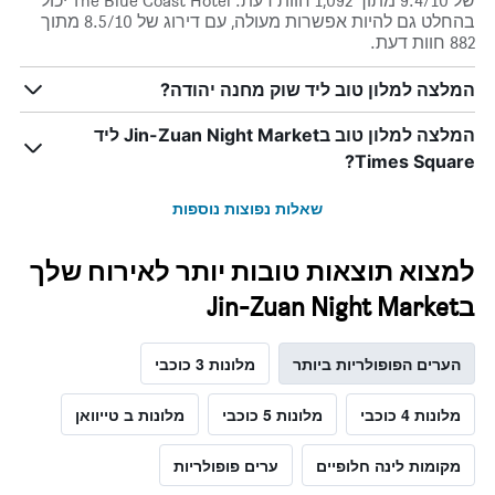
של 9.4/10 מתוך 1,092 חוות דעת. The Blue Coast Hotel יכול
בהחלט גם להיות אפשרות מעולה, עם דירוג של 8.5/10 מתוך
882 חוות דעת.
המלצה למלון טוב ליד שוק מחנה יהודה?
המלצה למלון טוב בJin-Zuan Night Market ליד
Times Square?
שאלות נפוצות נוספות
למצוא תוצאות טובות יותר לאירוח שלך
בJin-Zuan Night Market
הערים הפופולריות ביותר
מלונות 3 כוכבי
מלונות 4 כוכבי
מלונות 5 כוכבי
מלונות ב טייוואן
מקומות לינה חלופיים
ערים פופולריות