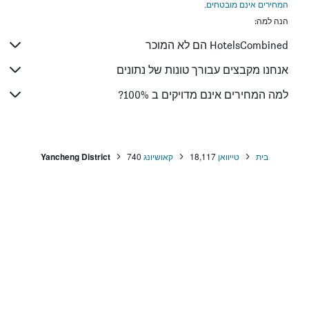
המחירים אינם מובטחים
.
מלונות בבנגקוק
הנה למה:
מלונות בלונדון
HotelsCombined הם לא המוכר
מלונות בבוקרשט
מלונות בפאפוס
אנחנו מקבצים עבורך טונות של נתונים
מלונות בלימסול
למה המחירים אינם מדויקים ב 100%?
מלונות בפאטונג
מלונות בפריז
מלונות בוינה
בית
טייוואן
18,117
קאושיונג
740
Yancheng District
מלונות בטביליסי
מלונות באיה נאפה
מלונות בבאטומי
מלונות בפאטאיה
מלונות בברצלונה
מלונות במדריד
מלונות בKo Pha Ngan
מלונות בברלין