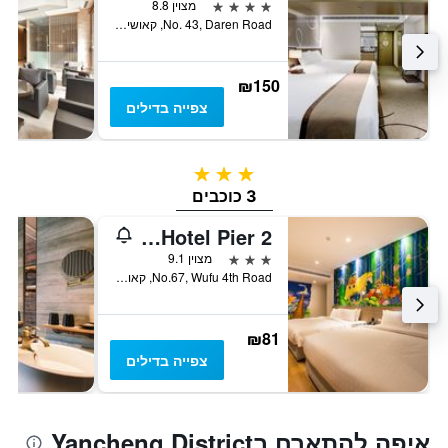
4 כוכבים
מצוין 8.8
No. 43, Daren Road, קאושיונג, טייוואן
₪150
צפייה בדילים
3 כוכבים
3 כוכבים
Legend Hotel Pier 2
3 כוכבים
מצוין 9.1
No.67, Wufu 4th Road, קאושיונג, טייוואן
₪81
צפייה בדילים
איפה להתארח בYancheng District