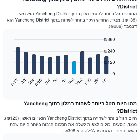
District?
החודש הזול ביותר להזמין מלון בתוך Yancheng District הוא מאי
(₪138). מנגד, החודש היקר ביותר לשהות בתוך Yancheng District הוא
דצמבר (₪286).
₪360
Bar
Chart
₪240
graphic.
chart
with
12
₪120
bars.
0
התרשים
'
'
מרץ
'
מאי
יוני
יולי
'
'
'
'
'
י
נ
ו
פ
ב​​​​​​​
א
פ
ר
א
ו
ג
ס
פ
ט
א
ו
ק
נ
ו
ב
ד
צ
מ
הבא
End
of
מציג
interactive
את
chart
מחיר
מהו היום הזול ביותר לשהות במלון בתוך Yancheng
הממוצע
District?
של
היום הזול ביותר לשהייה בתוך Yancheng District הוא יום ראשון (₪123).
חדר
מנגד, נוסעים יכולים לצפות לשלם את הסכום הגבוה ביותר ב-יום שבת,
בכל
כאשר המחיר הממוצע ללילה הוא ₪308.
חודש
התרשים