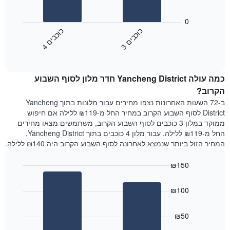
את
התרשים
ימי
הבא
0
השבוע.
מציג
כ
ם
כ
ם
התרשים
את
3
ו
כ
ב
י
4
ו
כ
ב
י
כולל
End
מחיר
1
of
הממוצע
interactive
ציר
של
chart
Y
כמה עולה Yancheng District חדר מלון לסוף השבוע
חדר
המציג
הלילה
הקרוב?
את
שנמצא
ב-72 השעות האחרונות נצפו מחירים עבור מלונות בתוך Yancheng
מחיר
היום
District לסוף השבוע הקרוב במחיר החל מ-₪119 ללילה אם חיפוש
הממוצע
בימים
ממוקד במלון 3 כוכבים לסוף השבוע הקרוב, משתמשים מצאו מחירים
של
האחרונים
החל מ-₪119 ללילה. עבור מלון 4 כוכבים בתוך Yancheng District,
חדר
השלושה,
המחיר הזול ביותר שנמצא לאחרונה לסוף השבוע הקרוב היה ₪140 ללילה.
מקובץ
לפי
₪150
דירוג
הכוכבים
Bar
Chart
graphic.
chart
התרשים
₪100
with
מציג
2
1
bars.
ציר
₪50
X
התרשים