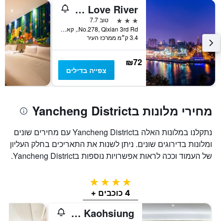
ציר
Check Inn Express Kaohsiung Love River
Y
המציג
3 כוכבים
טוב 7.7
את
No.278, Qixian 3rd Rd., קאושיונג, טייוואן
3.4 ק״מ ממרכז העיר
מחיר
הממוצע
של
₪72
חדר
צפייה בדילים
מחירי מלונות בYancheng District
נתקלנו במלונות האלה בYancheng District עם מחירים שונים
ומלונות בדירוגים שונים. ניתן לשנות את התאריכים בחלק העליון
של העמוד וככה לראות אפשרויות נוספות בYancheng District.
4 כוכבים
4 כוכבים +
Chateau De Chine Hotel Kaohsiung