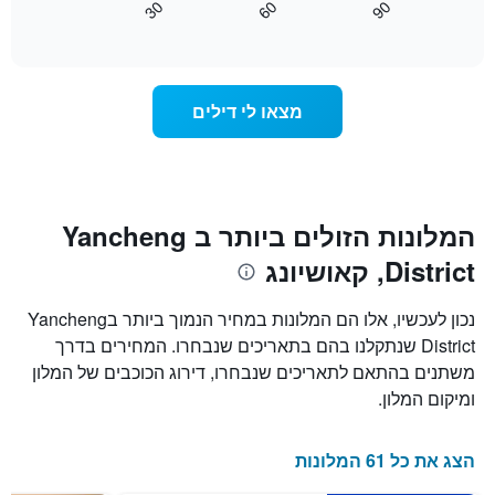
30
60
90
לפי
כיצד
End
דירוג
of
משתנה
interactive
כוכבים.
מחיר
chart
התרשים
החדר
כולל
ככל
מצאו לי דילים
1
שמתקרב
ציר
מועד
Y
השהות
המציגים
התרשים
את
כולל1
המחיר
ציר
המלונות הזולים ביותר ב Yancheng
הממוצע
X
של
District, קאושיונג
המציגים
חדר
את
במהלך
מספר
נכון לעכשיו, אלו הם המלונות במחיר הנמוך ביותר בYancheng
סוף
הימים
District שנתקלנו בהם בתאריכים שנבחרו. המחירים בדרך
השבוע
שנותרו
זה
משתנים בהתאם לתאריכים שנבחרו, דירוג הכוכבים של המלון
עד
שנמצא
למועד
ומיקום המלון.
בימים
השהות
האחרונים
התרשים
כולל
הצג את כל 61 המלונות
1