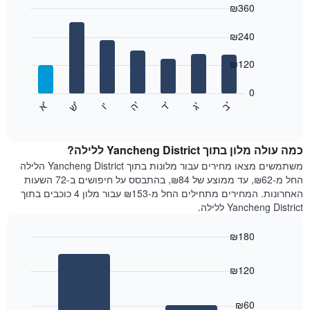
₪360
כולל
1
Bar
Chart
graphic.
ציר
chart
₪240
with
X
7
המציגים
₪120
bars.
חודשים.
התרשים
0
התרשים
כולל
'
'
'
'
'
'
ש
'
א
ה
ד
ב
ג
ו
הבא
End
1
of
מציג
ציר
interactive
את
chart
Y
מחיר
כמה עולה מלון בתוך Yancheng District ללילה?
המציגים
הממוצע
משתמשים מצאו מחירים עבור מלונות בתוך Yancheng District הלילה
את
של
החל מ-₪62, עד ממוצע של ₪84, בהתבסס על חיפושים ב-72 השעות
המחיר
חדר
הממוצע
האחרונות. המחירים מתחילים החל מ-₪153 עבור מלון 4 כוכבים בתוך
לכל
של
Yancheng District ללילה.
יום
חדר
בשבוע
₪180
התרשים
Bar
כולל
Chart
graphic.
chart
1
₪120
with
ציר
2
X
bars.
₪60
המציגים