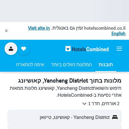
hotelscombined.co.il
זמין גם באנגלית.
Visit site in
English
תובנות
המלונות הזולים ביותר
איפה להתארח
מלונות בתוך Yancheng District, קאושיונג
חיפוש והשוואתYancheng District, קאושיונג מלונות ממאות
אתרי נסיעות ב-HotelsCombined.
2 אורחים, חדר 1
Yancheng District - קאושיונג, טייוואן