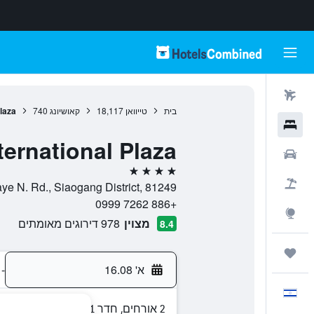
טיסות
בית
טייוואן
18,117
קאושיונג
740
laza
מלונות
ernational Plaza
רכבים
4 כוכבים
חבילות
No.436, Daye N. Rd., Siaogang District, 81249, קאושיונג, g
+886 7262 0999
Explore
מצוין
978 דירוגים מאומתים
8.4
טיולים ונסיעות
א' 16.08
-
עִבְרִית
2 אורחים, חדר 1