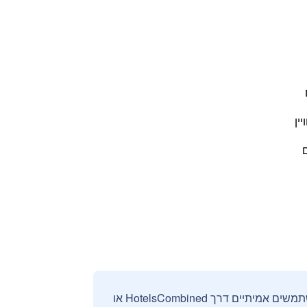
ין
ם
אנחנו אוספים ומציגים ביקורות וחוות דעת רק מהזמנות מאומתות שבוצעו על ידי משתמשים אמיתיים דרך HotelsCombined או