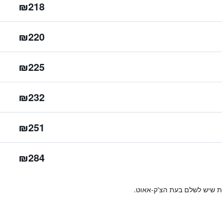
₪218
₪220
₪225
₪232
₪251
₪284
ות שיש לשלם בעת הצ'ק-אאוט.