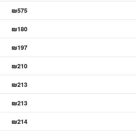
₪575
₪180
₪197
₪210
₪213
₪213
₪214