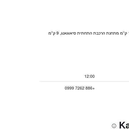
מקום האירוח Kaohsiung International Plaza ממוקם במיקום טוב ברובע Xiaogang District בגאושיונג, במרחק של 1.2 ק''מ מתחנת הרכבת התחתית סיאוגאנג, 9 ק''מ
12:00
+886 7262 0999