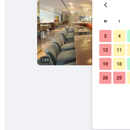
ו
ש
5
4
12
11
1/20
טרקלין
19
18
26
25