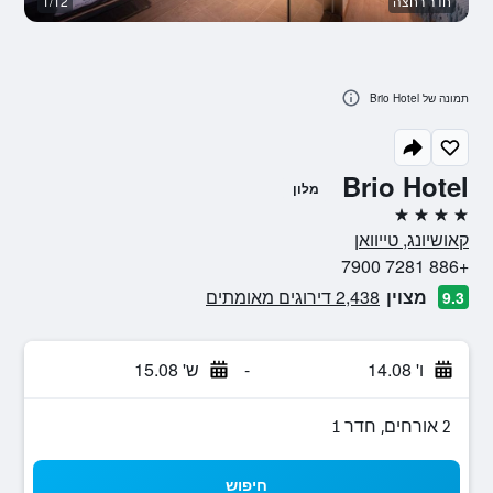
חדר רחצה
1/12
א
תמונה של Brio Hotel
Brio Hotel
מלון
4 כוכבים
קאושיונג, טייוואן
+886 7281 7900
מצוין
2,438 דירוגים מאומתים
9.3
ו' 14.08
-
ש' 15.08
2 אורחים, חדר 1
חיפוש