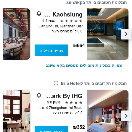
המלונות הטובים ביותר בקאושיונג
THE AMNIS, a Luxury Collection Hotel, Kaohsiung
5 כוכבים
מצוין 9.4
No.199, Zhongshan 2nd Rd, Qianzhen Dist., קאושיונג, טייוואן
0.0 ק״מ ממרכז העיר
₪664
צפייה בדילים
צפייה במלונות מובילים נוספים בקאושיונג
המלונות הקרובים ביותר לBrio Hotel
Hotel Indigo Kaohsiung Central Park By IHG
4 כוכבים
מצוין 9.0
No. 4 Zhongshan 1st Road, קאושיונג, טייוואן
0.2 ק״מ ממרכז העיר
₪352