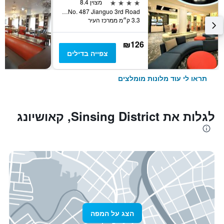
4 כוכבים
מצוין 8.4
No. 487 Jianguo 3rd Road, קאושיונג, טייוואן
3.3 ק״מ ממרכז העיר
₪126
צפייה בדילים
תראו לי עוד מלונות מומלצים
לגלות את Sinsing District, קאושיונג
הצג על המפה